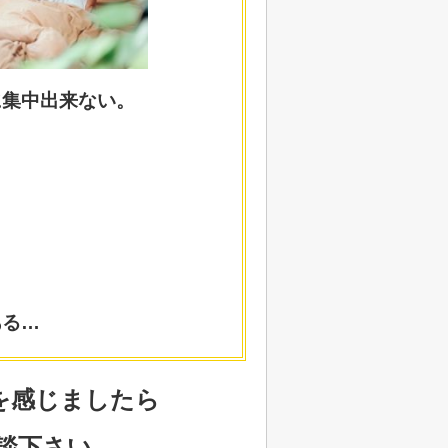
に集中出来ない。
…
…
ある…
を感じましたら
談下さい。