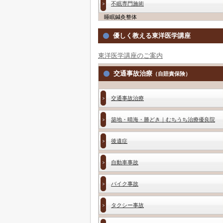
不眠専門施術
睡眠鍼灸整体
優しく教える東洋医学講座
東洋医学講座のご案内
交通事故治療
（自賠責保険）
交通事故治療
築地・晴海・勝どき｜むちうち治療優良院
後遺症
自動車事故
バイク事故
タクシー事故