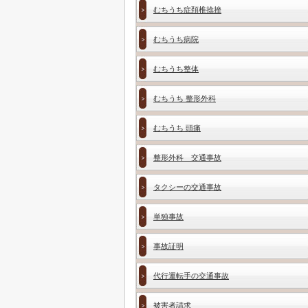
むちうち症頚椎捻挫
むちうち病院
むちうち整体
むちうち 整形外科
むちうち 頭痛
整形外科 交通事故
タクシーの交通事故
単独事故
事故証明
代行運転手の交通事故
被害者請求