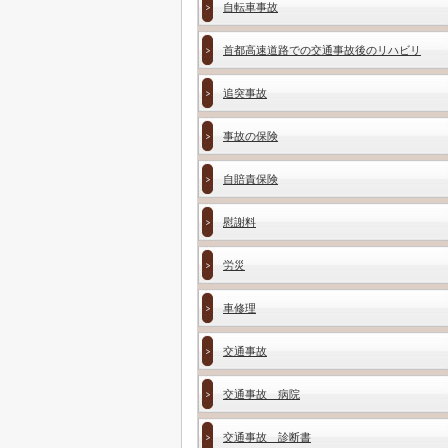
自転車事故
首都高速道路での交通事故後のリハビリ
追突事故
事故の保険
自賠責保険
慰謝料
労災
車修理
交通事故
交通事故 病院
交通事故 診断書