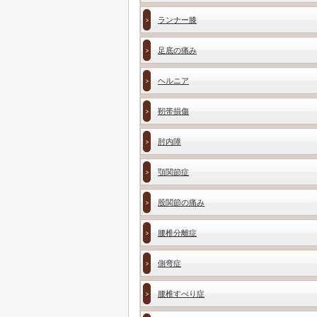
ランナー膝
足底の痛み
ヘルニア
靭帯損傷
肘内障
顎関節症
股関節の痛み
腰椎分離症
側弯症
腰椎すべり症