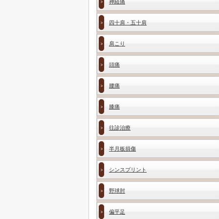
神経痛
四十肩・五十肩
肩こり
頭痛
腰痛
膝痛
往診治療
半月板損傷
シンスプリント
野球肘
偏平足