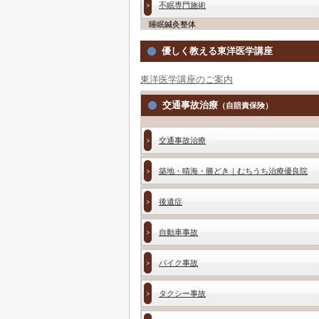
不眠専門施術
睡眠鍼灸整体
優しく教える東洋医学講座
東洋医学講座のご案内
交通事故治療
（自賠責保険）
交通事故治療
築地・晴海・勝どき｜むちうち治療優良院
後遺症
自動車事故
バイク事故
タクシー事故