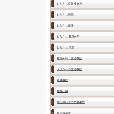
むちうち症頚椎捻挫
むちうち病院
むちうち整体
むちうち 整形外科
むちうち 頭痛
整形外科 交通事故
タクシーの交通事故
単独事故
事故証明
代行運転手の交通事故
被害者請求