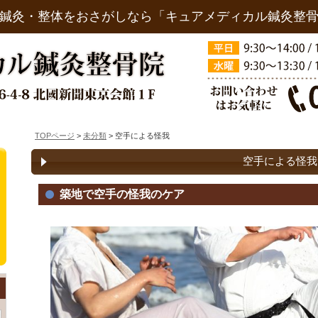
鍼灸・整体をおさがしなら「キュアメディカル鍼灸整
TOPページ
>
未分類
> 空手による怪我
空手による怪我
築地で空手の怪我のケア