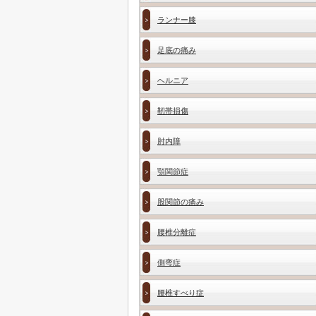
ランナー膝
足底の痛み
ヘルニア
靭帯損傷
肘内障
顎関節症
股関節の痛み
腰椎分離症
側弯症
腰椎すべり症