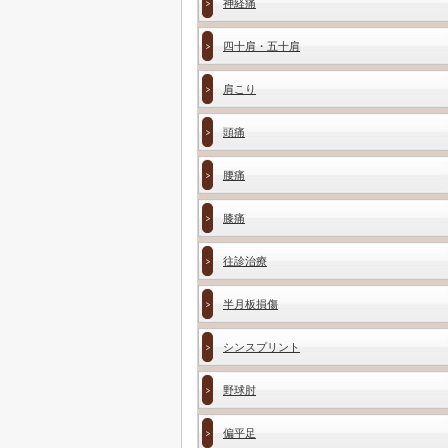
神経痛
四十肩・五十肩
肩こり
頭痛
腰痛
膝痛
往診治療
半月板損傷
シンスプリント
野球肘
偏平足