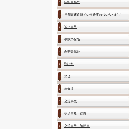
自転車事故
首都高速道路での交通事故後のリハビリ
追突事故
事故の保険
自賠責保険
慰謝料
労災
車修理
交通事故
交通事故 病院
交通事故 診断書