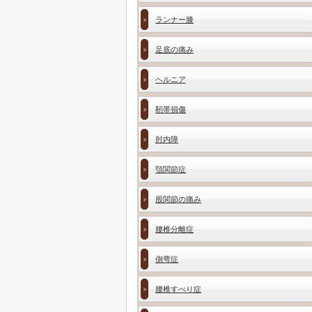
ランナー膝
足底の痛み
ヘルニア
靭帯損傷
肘内障
顎関節症
股関節の痛み
腰椎分離症
側弯症
腰椎すべり症