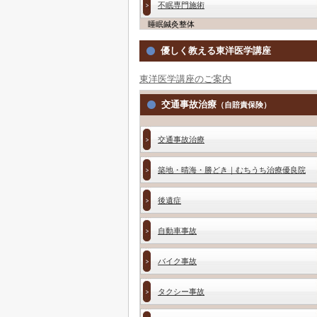
不眠専門施術
睡眠鍼灸整体
優しく教える東洋医学講座
東洋医学講座のご案内
交通事故治療
（自賠責保険）
交通事故治療
築地・晴海・勝どき｜むちうち治療優良院
後遺症
自動車事故
バイク事故
タクシー事故