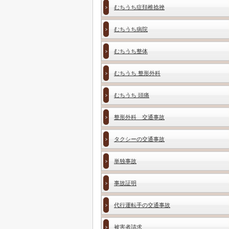
むちうち症頚椎捻挫
むちうち病院
むちうち整体
むちうち 整形外科
むちうち 頭痛
整形外科 交通事故
タクシーの交通事故
単独事故
事故証明
代行運転手の交通事故
被害者請求