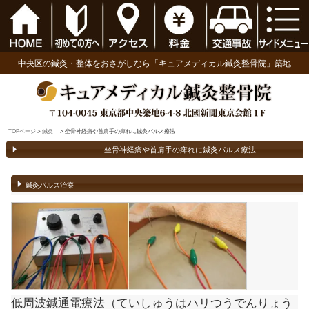
中央区の鍼灸・整体をおさがしなら「キュアメディ
TOPページ
>
鍼灸
> 坐骨神経痛や首肩手の痺れに鍼灸パルス療法
坐骨神経痛や首肩手の痺れに鍼
鍼灸パルス治療