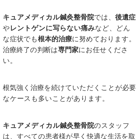
症状は軽度のもの、重度のも
って異なりますが、たとえ軽
症
であった場合でも、
後遺症
うということは御座います。
首
や
肩
の痛みだけではなく、
い
、
吐き気
、
手足のしびれ
な