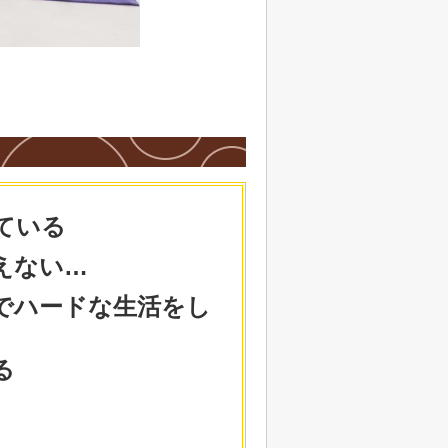
ている
えない…
でハードな生活をし
る