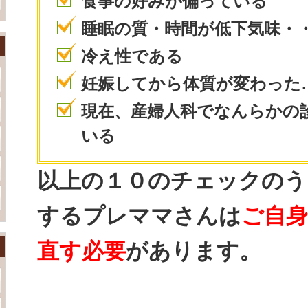
食事の好みが偏っている
睡眠の質・時間が低下気味・
冷え性である
妊娠してから体質が変わった
現在、産婦人科でなんらかの
いる
以上の１０のチェックのう
するプレママさんは
ご自
直す必要
があります。