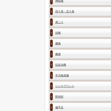
神経痛
四十肩・五十肩
肩こり
頭痛
腰痛
膝痛
往診治療
半月板損傷
シンスプリント
野球肘
偏平足