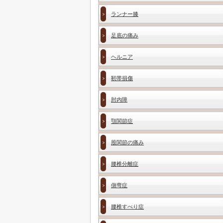
ランナー膝
足底の痛み
ヘルニア
靭帯損傷
肘内障
顎関節症
股関節の痛み
腰椎分離症
側弯症
腰椎すべり症