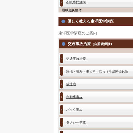
不眠専門施術
睡眠鍼灸整体
優しく教える東洋医学講座
東洋医学講座のご案内
交通事故治療
（自賠責保険）
交通事故治療
築地・晴海・勝どき｜むちうち治療優良院
後遺症
自動車事故
バイク事故
タクシー事故