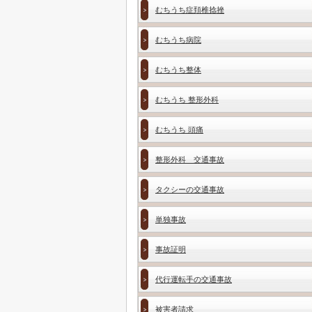
むちうち症頚椎捻挫
むちうち病院
むちうち整体
むちうち 整形外科
むちうち 頭痛
整形外科 交通事故
タクシーの交通事故
単独事故
事故証明
代行運転手の交通事故
被害者請求