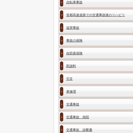
自転車事故
首都高速道路での交通事故後のリハビリ
追突事故
事故の保険
自賠責保険
慰謝料
労災
車修理
交通事故
交通事故 病院
交通事故 診断書