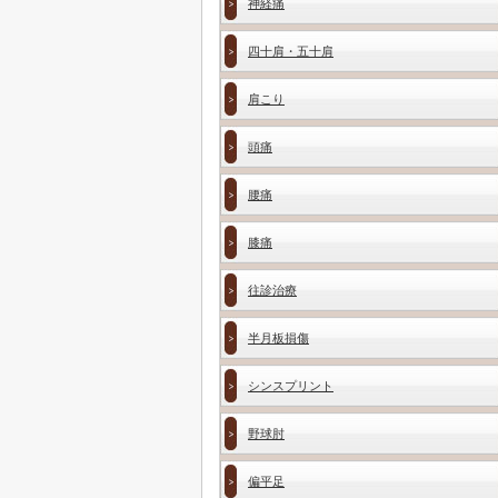
神経痛
四十肩・五十肩
肩こり
頭痛
腰痛
膝痛
往診治療
半月板損傷
シンスプリント
野球肘
偏平足