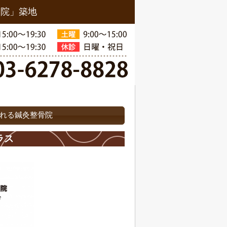
骨院」築地
れる鍼灸整骨院
ラス