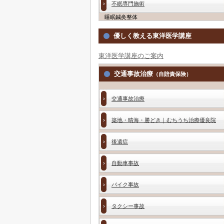
不眠専門施術
睡眠鍼灸整体
優しく教える東洋医学講座
東洋医学講座のご案内
交通事故治療
（自賠責保険）
交通事故治療
築地・晴海・勝どき｜むちうち治療優良院
後遺症
自動車事故
バイク事故
タクシー事故