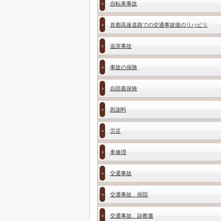
自転車事故
首都高速道路での交通事故後のリハビリ
追突事故
事故の保険
自賠責保険
慰謝料
労災
車修理
交通事故
交通事故 病院
交通事故 診断書