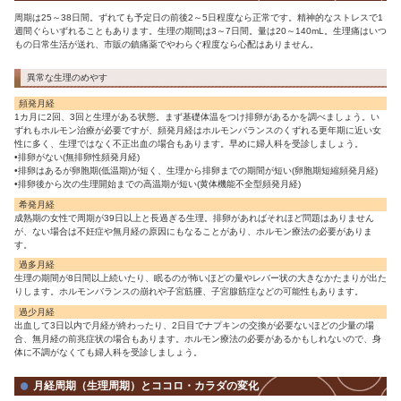
生理痛の原因は大きく分けて二つあります。
一つ目は子宮や卵巣などの病気によるもので、二つ目は体の冷え
環不良、おなかのコリなどからくるものです。
当院では、この二つ目の原因から起こる生理痛に対して治療を行
正常な生理のめやす
周期は25～38日間。ずれても予定日の前後2～5日程度なら正常
週間ぐらいずれることもあります。生理の期間は3～7日間。量は2
もの日常生活が送れ、市販の鎮痛薬でやわらぐ程度なら心配はあ
異常な生理のめやす
頻発月経
1カ月に2回、3回と生理がある状態。まず基礎体温をつけ排卵が
ずれもホルモン治療が必要ですが、頻発月経はホルモンバランス
性に多く、生理ではなく不正出血の場合もあります。早めに婦人