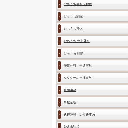
むちうち症頚椎捻挫
むちうち病院
むちうち整体
むちうち 整形外科
むちうち 頭痛
整形外科 交通事故
タクシーの交通事故
単独事故
事故証明
代行運転手の交通事故
被害者請求