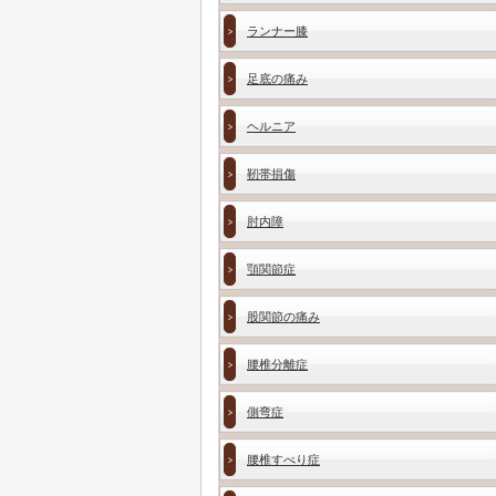
ランナー膝
足底の痛み
ヘルニア
靭帯損傷
肘内障
顎関節症
股関節の痛み
腰椎分離症
側弯症
腰椎すべり症