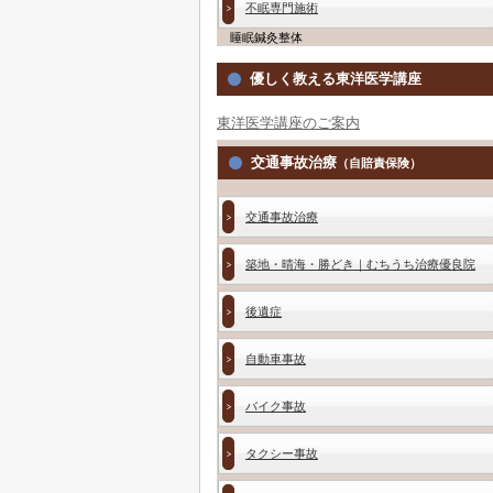
不眠専門施術
睡眠鍼灸整体
優しく教える東洋医学講座
東洋医学講座のご案内
交通事故治療
（自賠責保険）
交通事故治療
築地・晴海・勝どき｜むちうち治療優良院
後遺症
自動車事故
バイク事故
タクシー事故