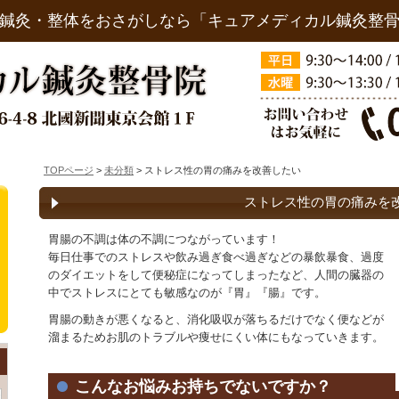
鍼灸・整体をおさがしなら「キュアメディカル鍼灸整
TOPページ
>
未分類
> ストレス性の胃の痛みを改善したい
ストレス性の胃の痛みを
胃腸の不調は体の不調につながっています！
毎日仕事でのストレスや飲み過ぎ食べ過ぎなどの暴飲暴食、過度
のダイエットをして便秘症になってしまったなど、人間の臓器の
中でストレスにとても敏感なのが『胃』『腸』です。
胃腸の動きが悪くなると、消化吸収が落ちるだけでなく便などが
溜まるためお肌のトラブルや痩せにくい体にもなっていきます。
こんなお悩みお持ちでないですか？