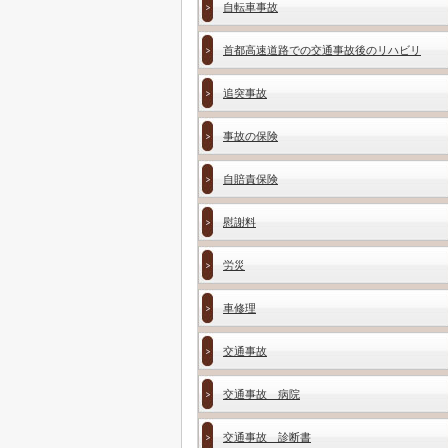
自転車事故
首都高速道路での交通事故後のリハビリ
追突事故
事故の保険
自賠責保険
慰謝料
労災
車修理
交通事故
交通事故 病院
交通事故 診断書