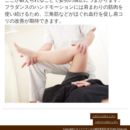
でてきます。
なるべくリラックスをして体の力を抜
ことをお勧めします。
腕や肩の違和感なども出てくる場合も
フラダンスの健康効果
フラダンスには姿勢の矯正と肩コリ
の改善が期待できます。
フラダンスで多く使うのが骨盤のま
わりの深層筋（しんそうきん）で
す。
深層筋は背骨や骨盤を正しい位置に維
ここが鍛えられることで姿勢の矯正に
フラダンスのハンドモーションには肩