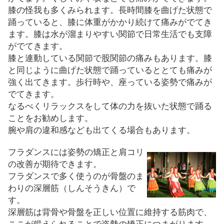
重移動を行います。
腰を振りながら、片足を斜め前に出し
返します。
この時に背中の筋肉が緊張が強く出て
ることがあります。捻ったときや前後
がでます。くしゃみや咳などでも痛み
膝の怪我も多くみられます。長時間膝
踊っていると、膝に体重がかかり続け
ます。膝は水が溜まりやすい関節で日
がでてきます。
膝と連動している関節で股関節の痛み
と同じように曲げた状態で踊っている
強く出てきます。歩行時や、座ってい