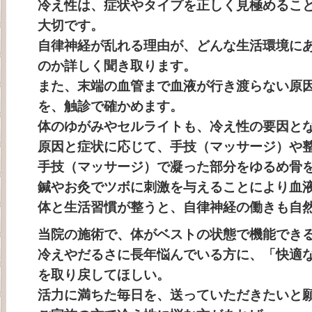
冷え性は、症状やタイプを正しく見極めるこ
大切です。
自律神経が乱れる理由が、どんな生活環境に
のか詳しく聞き取ります。
また、末端の血管まで血液が行き渡らない原
を、触診で確かめます。
体のゆがみやセルライトも、冷え性の要因と
原因と症状に応じて、手技（マッサージ）や
手技（マッサージ）で凝った部分をゆるめ骨
鍼やお灸でツボに刺激を与えることにより血
体と生活習慣が整うと、自律神経の働きも自
当院の施術で、体がベストの状態で機能でき
冷えやだるさに長年悩んでいる方に、「快適
を取り戻してほしい。
活力に満ちた毎日を、送っていただきたいと