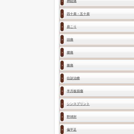
神経痛
四十肩・五十肩
肩こり
頭痛
腰痛
膝痛
往診治療
半月板損傷
シンスプリント
野球肘
偏平足