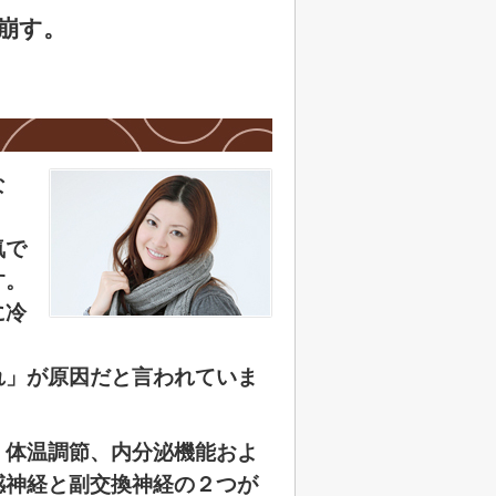
崩す。
な
気で
す。
に冷
れ」が原因だと言われていま
・体温調節、内分泌機能およ
感神経と副交換神経の２つが