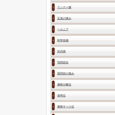
ランナー膝
足底の痛み
ヘルニア
靭帯損傷
肘内障
顎関節症
股関節の痛み
腰椎分離症
側弯症
腰椎すべり症