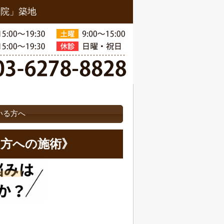
骨院」築地
いる方へ
の方への
施術》