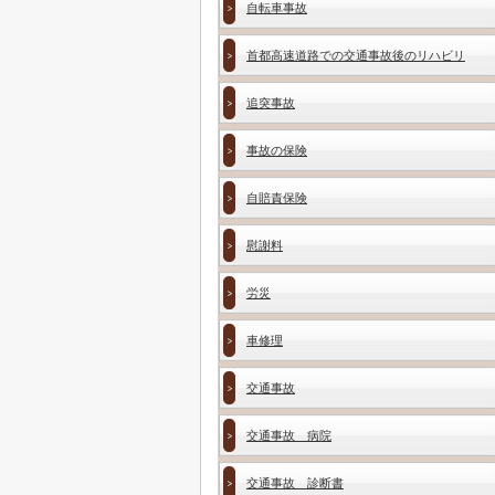
自転車事故
首都高速道路での交通事故後のリハビリ
追突事故
事故の保険
自賠責保険
慰謝料
労災
車修理
交通事故
交通事故 病院
交通事故 診断書