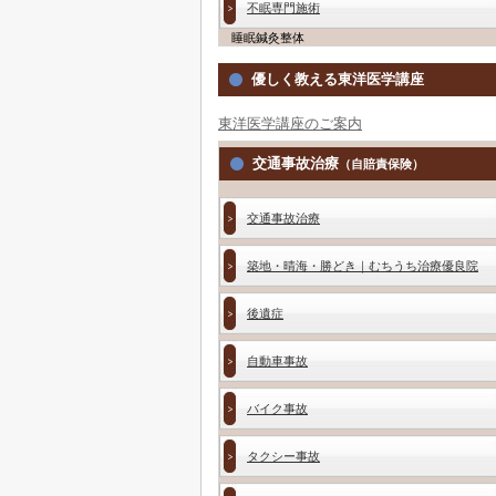
不眠専門施術
睡眠鍼灸整体
優しく教える東洋医学講座
東洋医学講座のご案内
交通事故治療
（自賠責保険）
交通事故治療
築地・晴海・勝どき｜むちうち治療優良院
後遺症
自動車事故
バイク事故
タクシー事故