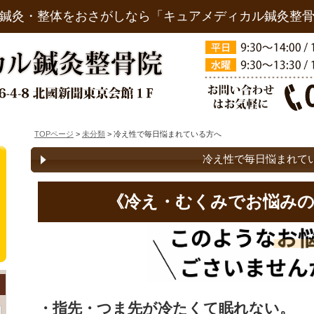
鍼灸・整体をおさがしなら「キュアメディカル鍼灸整
TOPページ
>
未分類
> 冷え性で毎日悩まれている方へ
冷え性で毎日悩まれて
《冷え・むくみ
で
お悩み
・指先・つま先が冷たくて眠れない。