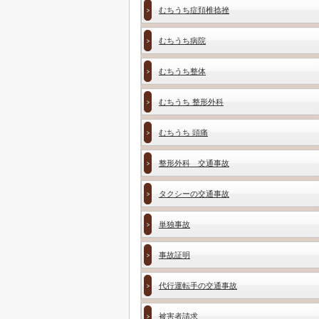
むちうち症頚椎捻挫
むちうち病院
むちうち整体
むちうち 整形外科
むちうち 頭痛
整形外科 交通事故
タクシーの交通事故
単独事故
事故証明
代行運転手の交通事故
被害者請求