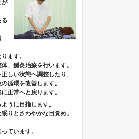
とが
ある
因
なります。
整体、鍼灸治療を行います。
を正しい状態へ調整したり、
液の循環を改善します。
然に正常へと戻ります。
るように目指します。
な眠りとさわやかな目覚め」
願っています。