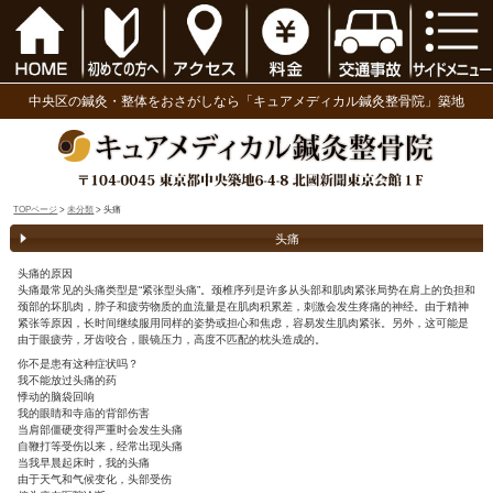
中央区の鍼灸・整体をおさがしなら「キュアメディ
TOPページ
>
未分類
> 头痛
头痛
头痛的原因
头痛最常见的头痛类型是“紧张型头痛”。颈椎序列是许多从头部和
颈部的坏肌肉，脖子和疲劳物质的血流量是在肌肉积累差，刺激会
紧张等原因，长时间继续服用同样的姿势或担心和焦虑，容易发生
由于眼疲劳，牙齿咬合，眼镜压力，高度不匹配的枕头造成的。