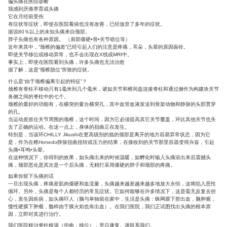
你不是患有这种症状吗？
我不能放过头痛的药
悸动的脑袋回响
我的眼睛和寺庙的背部伤害
当肩部僵硬变得严重时会发生头痛
自鞭打等受伤以来，经常出现头痛
当我早晨起床时，我的头痛
由于天气和气候变化，头部受伤
偏头痛在医院诊断
我感到厌倦养育或头痛
它在月经前受伤
有症状等症状，即使在医院看病也没有改善，已经放弃了多年的症
据说80％以上的未知头痛来自颈部。
脖子头痛也有各种原因。 （肩部僵硬•骨•关节错位等）
近年来其中，“颈椎的偏差”已经引起人们的注意是疼痛，耳朵，头
即使关节移位或移动异常，也不会出现在X线或MRI中。
事实上，即使在医院看到头痛，许多头痛也无法治愈
据了解，这是“颈椎脱位”所致的症状。
什么是“由于颈椎偏离引起的特征”？