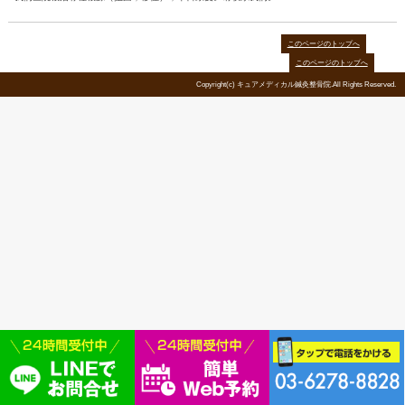
颈椎有脊柱不移动只有1毫米到几个毫米，诸如关节和椎间盘连接
各侧之间的脊柱中的七个。
颈椎的最好的功能有，在横突的窗台横突孔，其中血管血液发送到
的孔。
当运动差抓住关节周围的颈椎，这个时间，因为它必须提高其它关
去了正确的运动。在这一点上，身体的扭曲正在发生。
特别是，当该环CHILLY Jikushi在更高级别的捻的颈部是离开
是，作为在椎Honedo静脉扭曲扭转或压力的结果，在接收到的
头痛•耳鸣•头晕。
在这种情况下，你得到的效果，如头痛出来的时候温暖，如孵化时
痛，颈部恶化是其次是一个后头痛，无精打采用僵硬的脖子和颈部
如果你留下头痛的话
一旦出现头痛，疼痛差肌肉僵硬和血流量，头痛越来越差越来越多
循环。另外，头痛是每个人都经历的常见症状。它如何能够在许多
心，发生因疾病，如头痛吓人（脑与单独留在家中，生活是头痛：
慢性硬膜下肿瘤，髓样由于膜火焰也有出血）。在我们医院，我们
因，立即对其进行治疗。
我们医院根治脊柱根源（扭曲，移位），早日康复。请联系我们。