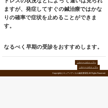
室や無音室）や、夜など周囲
かなときに「シーン」と感
す。
これは聴覚の異常ではあり
自覚的耳鳴り