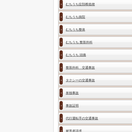
むちうち症頚椎捻挫
むちうち病院
むちうち整体
むちうち 整形外科
むちうち 頭痛
整形外科 交通事故
タクシーの交通事故
単独事故
事故証明
代行運転手の交通事故
被害者請求