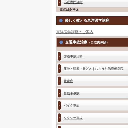
不眠専門施術
睡眠鍼灸整体
優しく教える東洋医学講座
東洋医学講座のご案内
交通事故治療
（自賠責保険）
交通事故治療
築地・晴海・勝どき｜むちうち治療優良院
後遺症
自動車事故
バイク事故
タクシー事故