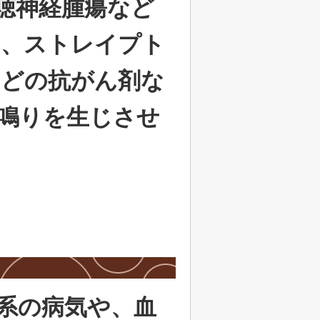
聴神経腫瘍など
た、ストレイプト
などの抗がん剤な
鳴りを生じさせ
系の病気や、血