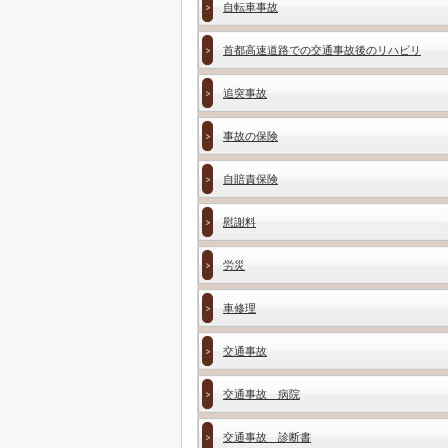
自転車事故
首都高速道路での交通事故後のリハビリ
追突事故
事故の保険
自賠責保険
慰謝料
労災
車修理
交通事故
交通事故 病院
交通事故 診断書