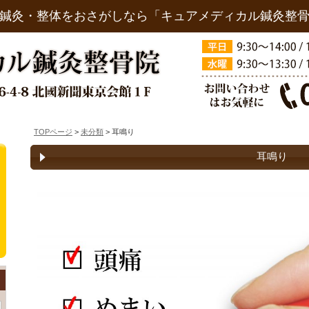
鍼灸・整体をおさがしなら「キュアメディカル鍼灸整
TOPページ
>
未分類
> 耳鳴り
耳鳴り