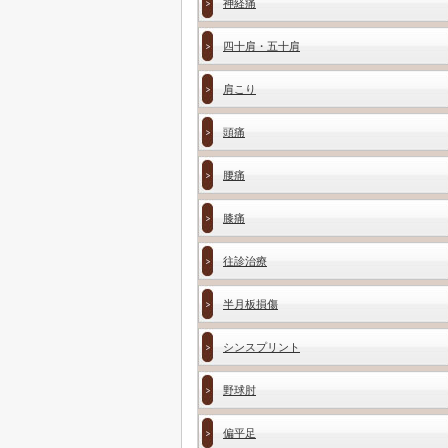
神経痛
四十肩・五十肩
肩こり
頭痛
腰痛
膝痛
往診治療
半月板損傷
シンスプリント
野球肘
偏平足