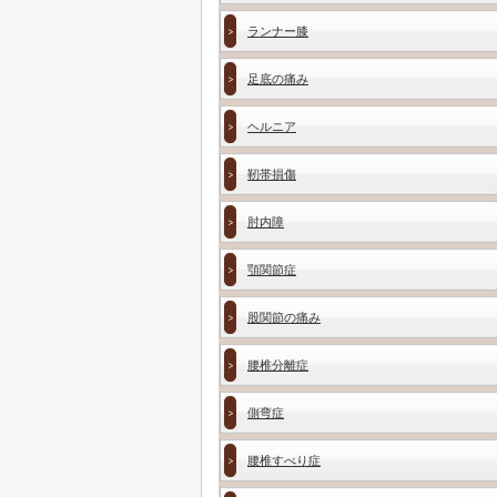
ランナー膝
足底の痛み
ヘルニア
靭帯損傷
肘内障
顎関節症
股関節の痛み
腰椎分離症
側弯症
腰椎すべり症