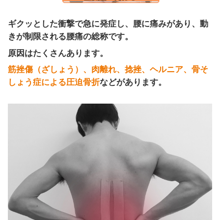
ギクッとした衝撃で急に発症し、腰に
きが制限される腰痛の総称です。
原因はたくさんあります。
筋挫傷（ざしょう）、肉離れ、捻挫、
しょう症による圧迫骨折
などがありま