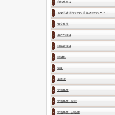
自転車事故
首都高速道路での交通事故後のリハビリ
追突事故
事故の保険
自賠責保険
慰謝料
労災
車修理
交通事故
交通事故 病院
交通事故 診断書