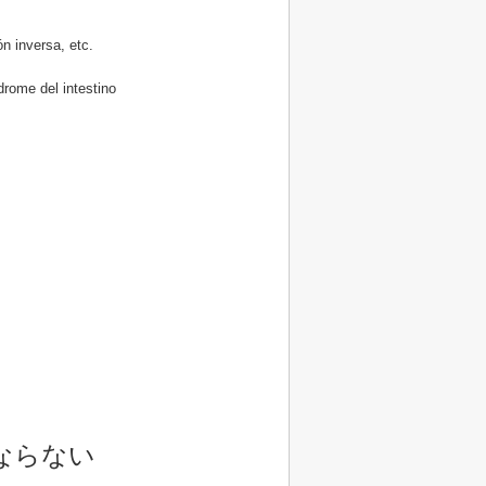
ón inversa, etc.
ndrome del intestino
ならない