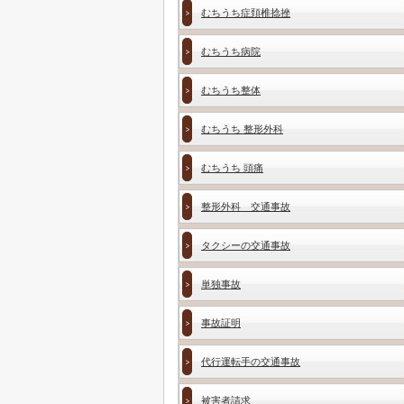
むちうち症頚椎捻挫
むちうち病院
むちうち整体
むちうち 整形外科
むちうち 頭痛
整形外科 交通事故
タクシーの交通事故
単独事故
事故証明
代行運転手の交通事故
被害者請求