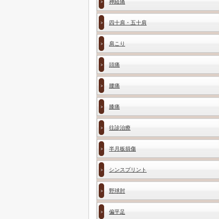
神経痛
四十肩・五十肩
肩こり
頭痛
腰痛
膝痛
往診治療
半月板損傷
シンスプリント
野球肘
偏平足