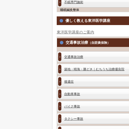
不眠専門施術
睡眠鍼灸整体
優しく教える東洋医学講座
東洋医学講座のご案内
交通事故治療
（自賠責保険）
交通事故治療
築地・晴海・勝どき｜むちうち治療優良院
後遺症
自動車事故
バイク事故
タクシー事故