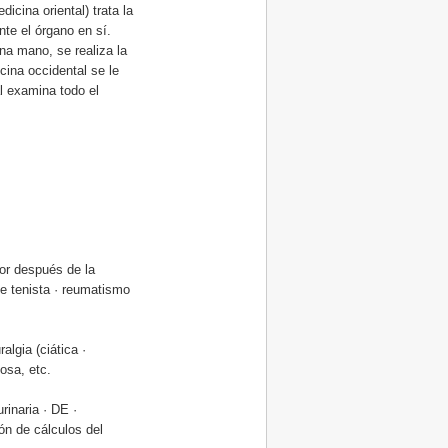
icina oriental) trata la
nte el órgano en sí.
na mano, se realiza la
cina occidental se le
l examina todo el
lor después de la
 de tenista · reumatismo
algia (ciática ·
iosa, etc.
urinaria · DE ·
ión de cálculos del