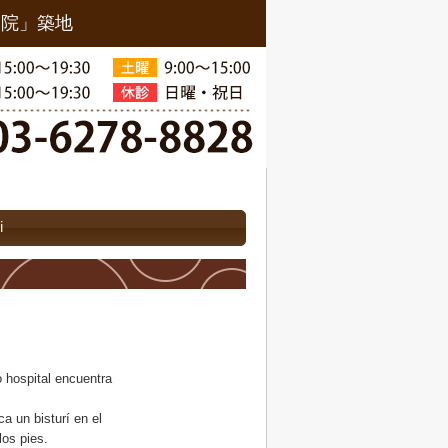
骨院」築地
i
 hospital encuentra
a un bisturí en el
los pies.