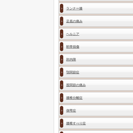
ランナー膝
足底の痛み
ヘルニア
靭帯損傷
肘内障
顎関節症
股関節の痛み
腰椎分離症
側弯症
腰椎すべり症