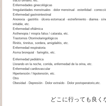
tracto urinario, etc.
Enfermedades ginecológicas
Irregularidades menstruales · dolor menstrual · esterilidad · correcci
Enfermedad gastrointestinal
Anorexia · gastritis · úlcera estomacal · estreñimiento · diarrea · sí
irritable, etc.
Enfermedad oftálmica
Asthenopia / miopía falsa / catarata, etc.
Trastornos Otorrinolaringológicos
Rinitis, tinnitus, sordera, amigdalitis, etc.
Enfermedad respiratoria
Asma bronquial · faringitis, etc.
Enfermedad pediátrica
Llorando en la noche, corrida, enfermedad de la orina, etc.
Enfermedad cardiovascular
Hipertensión / hipotensión, etc.
Otro
Obesidad · Depresión · Dolor extraído · Dolor postoperatorio,etc.
どこに行っても良く