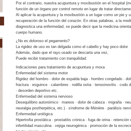
Por el contrario, nuestra acupuntura y moxibustión en el hospital (med
función de un órgano por control remoto en lugar de tratar directame
Al aplicar la acupuntura y la moxibustión a un lugar como un pie y u
recuperación de la función del corazón. En otras palabras, a la medi
diagnostica una enfermedad, se puede decir que la medicina orienta
cuerpo humano.
¿No es doloroso el pegamento?
La rigidez de uso es tan delgada como el cabello y hay poco dolor.
Además, dado que el rayo usado se descarta una vez,
Puede recibir tratamiento con tranquilidad.
Indicaciones para tratamiento de acupuntura y moxa
Enfermedad del sistema motor
Rigidez del hombro · dolor de espalda baja · hombro congelado · do
fractura · esguince · calambres · rodilla ostia · tenosinovitis · codo
· desorden deportivo etc.
Enfermedad del sistema nervioso
Desequilibrio autonómico · mareos · dolor de cabeza · migraña · neur
neuralgia postherpética, etc.) · síndrome de Ménière · parálisis nerv
Enfermedad urológica
Hipertrofia prostática · prostatitis crónica · fuga de orina · retención 
infertilidad masculina · vejiga neurogénica · promoción de la excrec