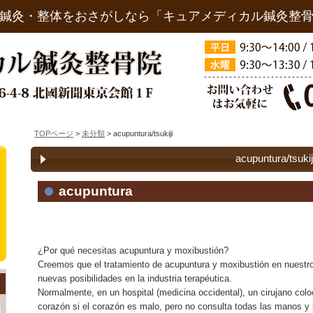
鍼灸・整体をおさがしなら「キュアメディカル鍼灸整
TOPページ
>
未分類
> acupuntura/tsukiji
acupuntura/tsukij
acupuntura
¿Por qué necesitas acupuntura y moxibustión?
Creemos que el tratamiento de acupuntura y moxibustión en nuestro
nuevas posibilidades en la industria terapéutica.
Normalmente, en un hospital (medicina occidental), un cirujano coloc
corazón si el corazón es malo, pero no consulta todas las manos y 