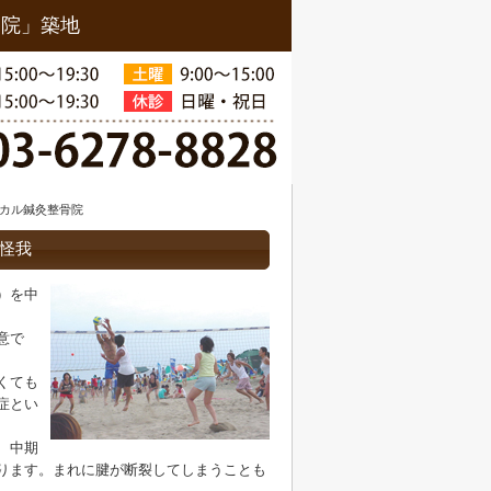
骨院」築地
ィカル鍼灸整骨院
怪我
）を中
意で
くても
症とい
、中期
ります。まれに腱が断裂してしまうことも