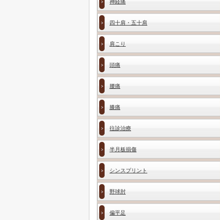
神経痛
四十肩・五十肩
肩こり
頭痛
腰痛
膝痛
往診治療
半月板損傷
シンスプリント
野球肘
偏平足