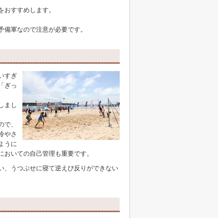
をおすすめします。
予備軍なので注意が必要です。
いすぎ
「ぎっ
しまし
ので、
冷やさ
ように
においての自己管理も重要です。
い、うつぶせに寝て逆えび反りができない