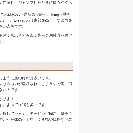
めに腫れ、ジャンプしたときに痛みやぐら
はRest（局所の安静）、Icing（熱を
る）、Elevation（患部を高くして出血を
性が大切です。
練習でも試合でも常に足首専用装具を付け
す。
じように膝のけがは多いです。
めり込み力が吸収されてしまうので高く飛
きいのです。
かります。
す。よって怪我も多いです。
治療しています。テーピング固定、鍼灸治
のかかた体のケアや、突き指や捻挫などの