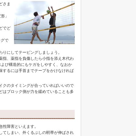
どさま
変形」
どでど
ングで
わりにしてテーピングしましょう。
薬指、薬指を負傷したら小指を添え木代わ
および構造的にもケガをしやすく、なおか
保するには手首までテープをかけなければ
イクのタイミングが合っていればいいので
どはブロック側が力を緩めていることも多
急性障害といえます。
してしまい、外くるぶしの靭帯が伸ばされ