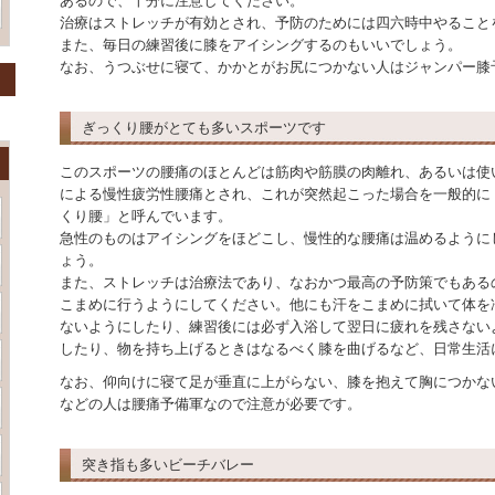
あるので、十分に注意してください。
治療はストレッチが有効とされ、予防のためには四六時中やること
また、毎日の練習後に膝をアイシングするのもいいでしょう。
なお、うつぶせに寝て、かかとがお尻につかない人はジャンパー膝
ぎっくり腰がとても多いスポーツです
このスポーツの腰痛のほとんどは筋肉や筋膜の肉離れ、あるいは使
による慢性疲労性腰痛とされ、これが突然起こった場合を一般的に
くり腰」と呼んでいます。
急性のものはアイシングをほどこし、慢性的な腰痛は温めるように
ょう。
また、ストレッチは治療法であり、なおかつ最高の予防策でもある
こまめに行うようにしてください。他にも汗をこまめに拭いて体を
ないようにしたり、練習後には必ず入浴して翌日に疲れを残さない
したり、物を持ち上げるときはなるべく膝を曲げるなど、日常生活
なお、仰向けに寝て足が垂直に上がらない、膝を抱えて胸につかな
などの人は腰痛予備軍なので注意が必要です。
突き指も多いビーチバレー