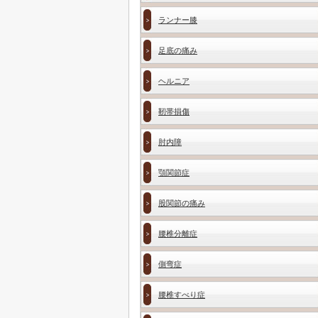
ランナー膝
足底の痛み
ヘルニア
靭帯損傷
肘内障
顎関節症
股関節の痛み
腰椎分離症
側弯症
腰椎すべり症