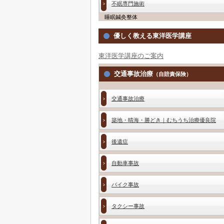
不眠専門施術
睡眠鍼灸整体
優しく教える東洋医学講座
東洋医学講座のご案内
交通事故治療
（自賠責保険）
交通事故治療
築地・晴海・勝どき｜むちうち治療優良院
後遺症
自動車事故
バイク事故
タクシー事故