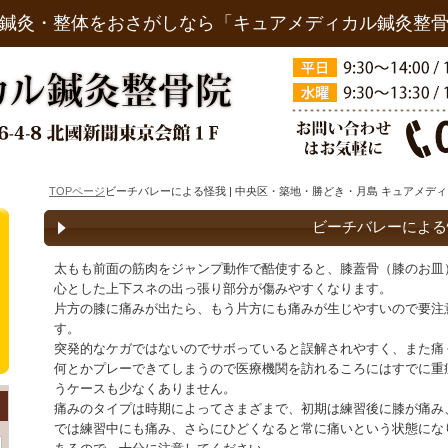
鍼灸・整体をおさがしなら「キュアメディカル鍼灸整
TOPページ
ビーチバレーによる怪我 | 中央区・築地・勝どき・月島 キュアメデ
ビーチバレーによる
太もも前面の筋肉をジャンプ動作で酷使すると、膝蓋骨（膝のお皿
心とした上下スネの出っ張り部分が傷みやすくなります。
片方の膝に痛みが出たら、もう片方にも痛みが生じやすいので要注
す。
突発的なケガではないのでサボっていると誤解されやすく、また痛
何とかプレーできてしまうので医療機関を訪れるころにはすでに重
うケースも少なくありません。
痛みのタイプは時期によってさまざまで、初期は練習後に膝が痛み
では練習中にも痛み、さらにひどくなると常に痛いという状態にな