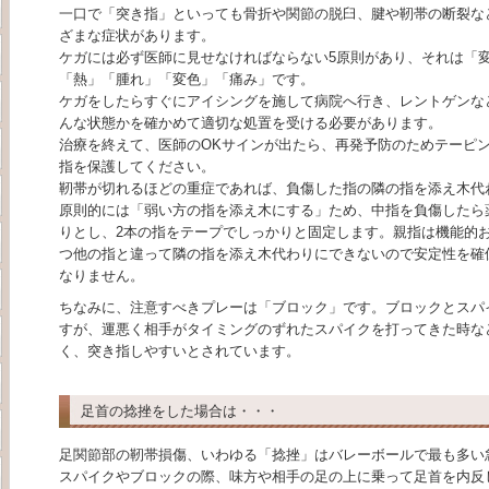
一口で「突き指」といっても骨折や関節の脱臼、腱や靭帯の断裂な
ざまな症状があります。
ケガには必ず医師に見せなければならない5原則があり、それは「
「熱」「腫れ」「変色」「痛み」です。
ケガをしたらすぐにアイシングを施して病院へ行き、レントゲンな
んな状態かを確かめて適切な処置を受ける必要があります。
治療を終えて、医師のOKサインが出たら、再発予防のためテーピ
指を保護してください。
靭帯が切れるほどの重症であれば、負傷した指の隣の指を添え木代
原則的には「弱い方の指を添え木にする」ため、中指を負傷したら
りとし、2本の指をテープでしっかりと固定します。親指は機能的
つ他の指と違って隣の指を添え木代わりにできないので安定性を確
なりません。
ちなみに、注意すべきプレーは「ブロック」です。ブロックとスパ
すが、運悪く相手がタイミングのずれたスパイクを打ってきた時な
く、突き指しやすいとされています。
足首の捻挫をした場合は・・・
足関節部の靭帯損傷、いわゆる「捻挫」はバレーボールで最も多い
スパイクやブロックの際、味方や相手の足の上に乗って足首を内反