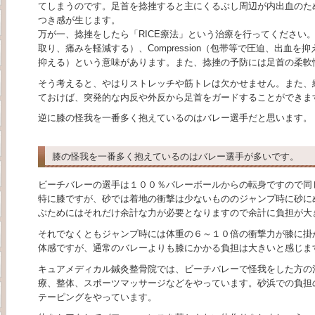
てしまうのです。足首を捻挫すると主にくるぶし周辺が内出血のた
つき感が生じます。
万が一、捻挫をしたら「RICE療法」という治療を行ってください。これ
取り、痛みを軽減する）、Compression（包帯等で圧迫、出血を抑え
抑える）という意味があります。また、捻挫の予防には足首の柔軟
そう考えると、やはりストレッチや筋トレは欠かせません。また、
ておけば、突発的な内反や外反から足首をガードすることができま
逆に膝の怪我を一番多く抱えているのはバレー選手だと思います。
膝の怪我を一番多く抱えているのはバレー選手が多いです。
ビーチバレーの選手は１００％バレーボールからの転身ですので同
特に膝ですが、砂では着地の衝撃は少ないもののジャンプ時に砂に
ぶためにはそれだけ余計な力が必要となりますので余計に負担が大
それでなくともジャンプ時には体重の６～１０倍の衝撃力が膝に掛
体感ですが、通常のバレーよりも膝にかかる負担は大きいと感じま
キュアメディカル鍼灸整骨院では、ビーチバレーで怪我をした方の
療、整体、スポーツマッサージなどをやっています。砂浜での負担
テーピングをやっています。