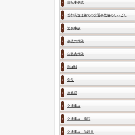
自転車事故
首都高速道路での交通事故後のリハビリ
追突事故
事故の保険
自賠責保険
慰謝料
労災
車修理
交通事故
交通事故 病院
交通事故 診断書