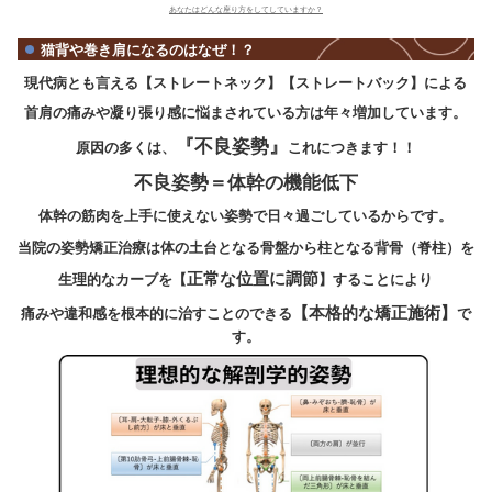
あなたはどんな座り方をしてしていますか？
猫背や巻き肩になるのはなぜ！？
現代病とも言える【ストレートネック】【ストレ
首肩の痛みや凝り張り感に悩まされている方は年
『不良姿勢』
原因の多くは、
これに
不良姿勢＝体幹の機能