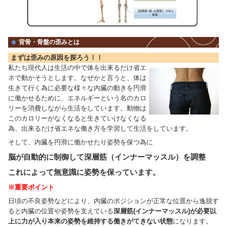
体幹の筋肉を上手に使えない姿勢で日々過ごし
当院の姿勢矯正治療は体の土台となる骨盤から柱
正常な位置に調節
生理的なカーブを【
】
【本
痛みや違和感を根本的に治すことのできる
す。