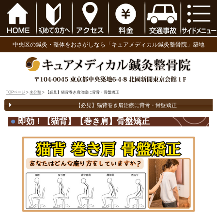
中央区の鍼灸・整体をおさがしなら「キュアメディ
TOPページ
>
未分類
> 【必見】猫背巻き肩治療に背骨・骨盤矯正
【必見】猫背巻き肩治療に背
即効！【
猫背
】【
巻き肩
】骨盤矯正