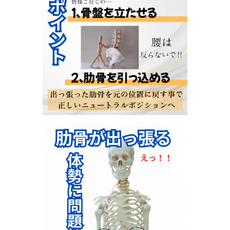
背骨と骨盤にねじれや歪みあると、体を支えてい
伸張抑制
わばり
（筋肉が伸びるのを制限する事
くなります。
結果として骨と骨の間の間隔が狭くなり、骨と骨
「大切な組織を圧迫
いる神経や血管のような
組織が血行障害を起こします。
痛みや痺れの他に、頭が重く感じたり起床時に疲
す。