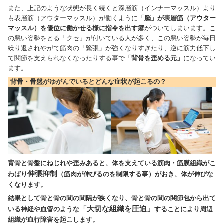
背骨・骨盤の歪みとは
まずは歪みの原因を探ろう！！
私たち現代人は生活の中で体を出来るだけ省エ
ネで動かそうとします。なぜかと言うと、体は
生きて行く為に必要な様々な内臓の動きを円滑
に働かせるために、エネルギーという名のカロ
リーを消費しながら生活をしています。動物は
このカロリーがなくなると生きていけなくなる
為、出来るだけ省エネな働き方を学習して生活を
そして、内臓を円滑に働かせたり姿勢を保つ為に
脳が自動的に制御して深層筋（インナーマ