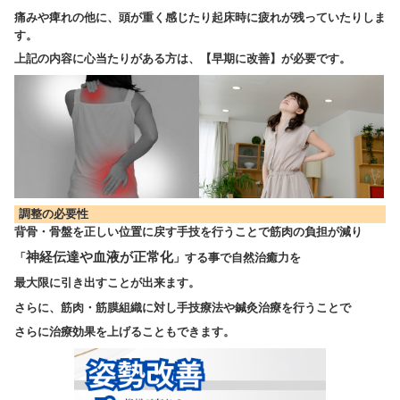
これによって無意識に姿勢を保っています
※重要ポイント
日頃の不良姿勢などにより、内臓のポジションが
ると内臓の位置や姿勢を支えている
深層筋(インナ
上に力が入り本来の姿勢を維持する働きがてきな
また、上記のような状態が長く続くと深層筋（イ
も表層筋（アウターマッスル）が働くように
「脳
マッスル）を優位に働かせる様に指令を出す癖
が
の悪い姿勢をとる「クセ」が付いている人が多く
繰り返されやがて筋肉の「緊張」が強くなりすぎ
て関節を支えられなくなったりする事で
「背骨を
ます。
背骨・骨盤がゆがんでいるとどんな症状が起こる