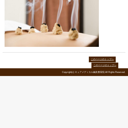
胃腸の疲れや痛みなどは良くある事な
ちですが、手術や入院が必要な病気が
あるので、最初にしっかりと問診・触
す。
築地のキュアメディカル鍼灸整骨院は
を主体に治療をしていきます。
日常生活での注意点や、食事、運動な
る改善方法も指導しています。
胃もたれ 胃痛 胸焼け 便秘 お腹
な症状はすぐに築地のキュアメディカ
でご連絡下さい。