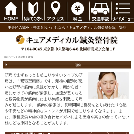
中央区の鍼灸・整体をおさがしなら「キュアメディ
TOPページ
>
未分類
> 頭痛
頭痛
頭痛でまずもっとも起こりやすいタイプの頭
痛は、「緊張型頭痛」です。頚椎の配列が悪
いと頚部の筋肉に負担がかかり、頭から首・