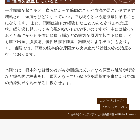
肩にかけての筋肉が緊張し、血流が悪くなる
と疲労物質が筋肉にたまり神経を刺激して痛
みが起こります。 筋肉の緊張は、長時間同じ姿勢
や不安などの精神的なストレスが原因で起こりやす
た、眼精疲労や歯の噛み合わせメガネによる圧迫
枕なども原因となることがあります。
頭痛を放置していると・・・
一度頭痛が起こると、痛みによって筋肉のこりや
増幅され、頭痛がひどくなっていつまでも続くと
になります。 また、頭痛は誰もが経験したことの
状。繰り返し起こっても心配のないものが多いの
おくと命にかかわる怖い頭痛（脳などの病気が原因
も膜下出血、脳腫瘍、慢性硬膜下腫瘍、髄膜炎に
す。 当院では、頭痛の根本的な原因から突き止め