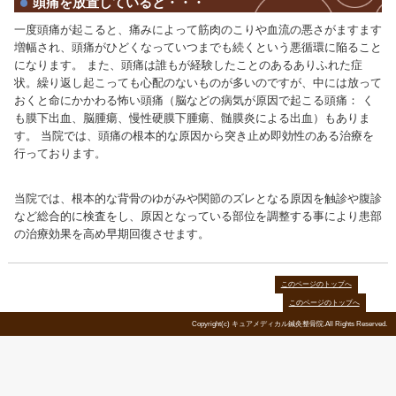
肩にかけての筋肉が緊張し、血流が悪くなる
と疲労物質が筋肉にたまり神経を刺激して痛
みが起こります。 筋肉の緊張は、長時間同じ姿勢
や不安などの精神的なストレスが原因で起こりやす
た、眼精疲労や歯の噛み合わせメガネによる圧迫
枕なども原因となることがあります。
頭痛を放置していると・・・
一度頭痛が起こると、痛みによって筋肉のこりや
増幅され、頭痛がひどくなっていつまでも続くと
になります。 また、頭痛は誰もが経験したことの
状。繰り返し起こっても心配のないものが多いの
おくと命にかかわる怖い頭痛（脳などの病気が原因
も膜下出血、脳腫瘍、慢性硬膜下腫瘍、髄膜炎に
す。 当院では、頭痛の根本的な原因から突き止め