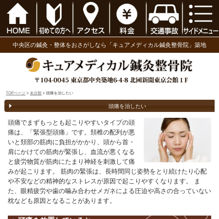
中央区の鍼灸・整体をおさがしなら「キュアメディ
TOPページ
>
未分類
> 頭痛を治したい
頭痛を治したい
頭痛でまずもっとも起こりやすいタイプの頭
痛は、「緊張型頭痛」です。頚椎の配列が悪
いと頚部の筋肉に負担がかかり、頭から首・