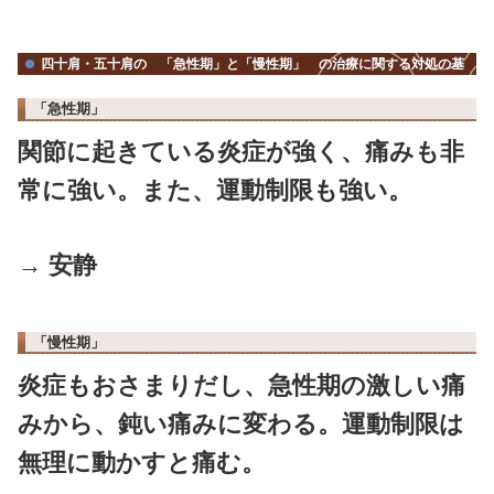
また、痛みや炎症は、周囲
スムーズな動作を阻みます