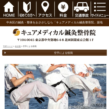
中央区の鍼灸・整体をおさがしなら「キュアメディ
TOPページ
>
未分類
> 空手による怪我
空手による怪我