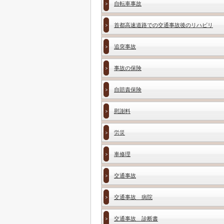
自転車事故
首都高速道路での交通事故後のリハビリ
追突事故
事故の保険
自賠責保険
慰謝料
労災
車修理
交通事故
交通事故 病院
交通事故 診断書