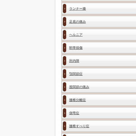
ランナー膝
足底の痛み
ヘルニア
靭帯損傷
肘内障
顎関節症
股関節の痛み
腰椎分離症
側弯症
腰椎すべり症