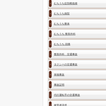
むちうち症頚椎捻挫
むちうち病院
むちうち整体
むちうち 整形外科
むちうち 頭痛
整形外科 交通事故
タクシーの交通事故
単独事故
事故証明
代行運転手の交通事故
被害者請求