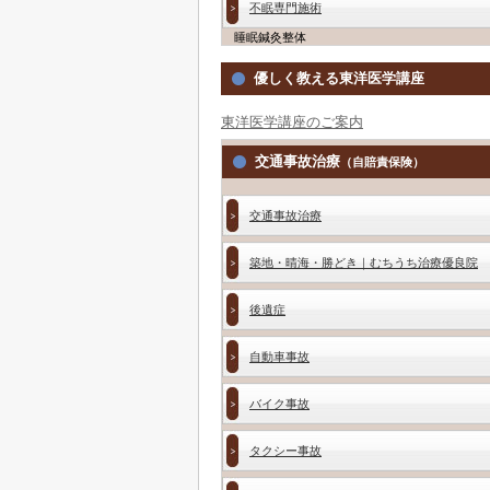
不眠専門施術
睡眠鍼灸整体
優しく教える東洋医学講座
東洋医学講座のご案内
交通事故治療
（自賠責保険）
交通事故治療
築地・晴海・勝どき｜むちうち治療優良院
後遺症
自動車事故
バイク事故
タクシー事故