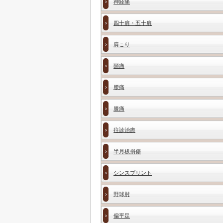
神経痛
四十肩・五十肩
肩こり
頭痛
腰痛
膝痛
往診治療
半月板損傷
シンスプリント
野球肘
偏平足