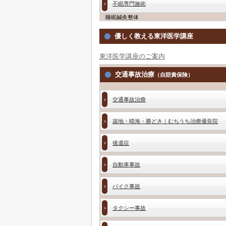
不眠専門施術
睡眠鍼灸整体
優しく教える東洋医学講座
東洋医学講座のご案内
交通事故治療
（自賠責保険）
交通事故治療
築地・晴海・勝どき｜むちうち治療優良院
後遺症
自動車事故
バイク事故
タクシー事故