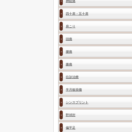
神経痛
四十肩・五十肩
肩こり
頭痛
腰痛
膝痛
往診治療
半月板損傷
シンスプリント
野球肘
偏平足