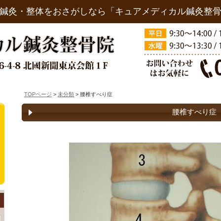
鍼灸・整体をおさがしなら「キュアメディカル鍼灸整
TOPページ
>
未分類
> 腰椎すべり症
腰椎すべり症