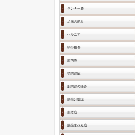
ランナー膝
足底の痛み
ヘルニア
靭帯損傷
肘内障
顎関節症
股関節の痛み
腰椎分離症
側弯症
腰椎すべり症