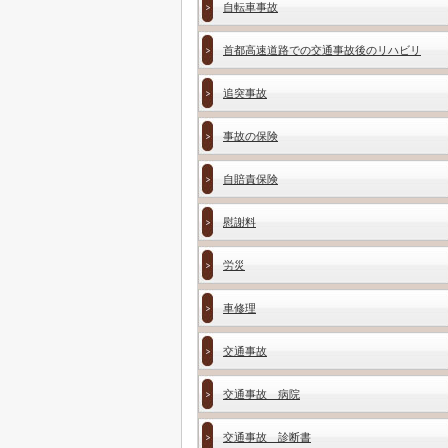
自転車事故
首都高速道路での交通事故後のリハビリ
追突事故
事故の保険
自賠責保険
慰謝料
労災
車修理
交通事故
交通事故 病院
交通事故 診断書