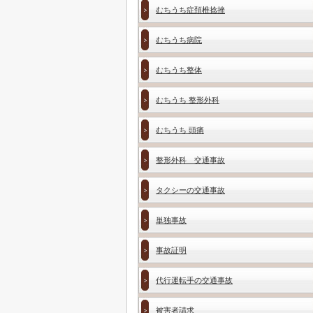
むちうち症頚椎捻挫
むちうち病院
むちうち整体
むちうち 整形外科
むちうち 頭痛
整形外科 交通事故
タクシーの交通事故
単独事故
事故証明
代行運転手の交通事故
被害者請求