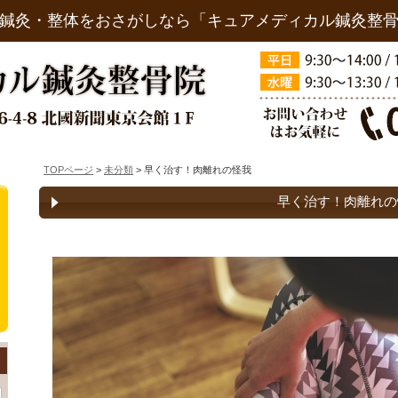
鍼灸・整体をおさがしなら「キュアメディカル鍼灸整
TOPページ
>
未分類
> 早く治す！肉離れの怪我
早く治す！肉離れの