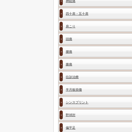
神経痛
四十肩・五十肩
肩こり
頭痛
腰痛
膝痛
往診治療
半月板損傷
シンスプリント
野球肘
偏平足