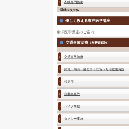
不眠専門施術
睡眠鍼灸整体
優しく教える東洋医学講座
東洋医学講座のご案内
交通事故治療
（自賠責保険）
交通事故治療
築地・晴海・勝どき｜むちうち治療優良院
後遺症
自動車事故
バイク事故
タクシー事故