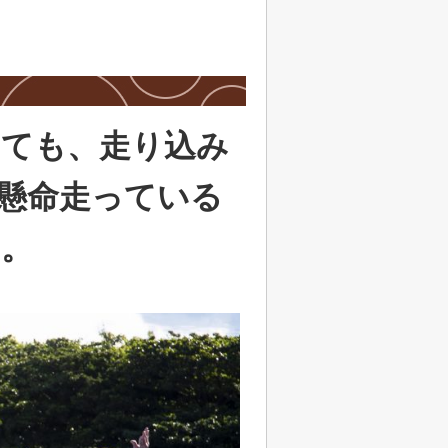
ても、走り込み
懸命走っている
う。