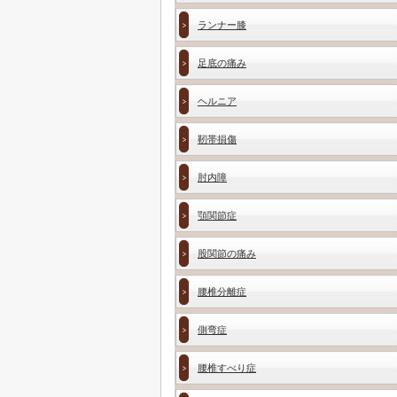
ランナー膝
足底の痛み
ヘルニア
靭帯損傷
肘内障
顎関節症
股関節の痛み
腰椎分離症
側弯症
腰椎すべり症