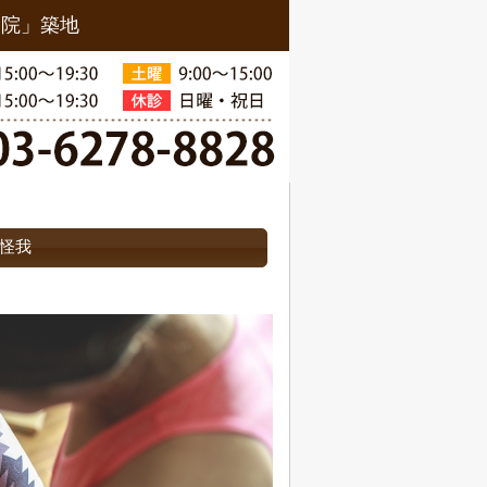
骨院」築地
怪我