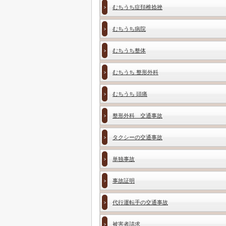
むちうち症頚椎捻挫
むちうち病院
むちうち整体
むちうち 整形外科
むちうち 頭痛
整形外科 交通事故
タクシーの交通事故
単独事故
事故証明
代行運転手の交通事故
被害者請求