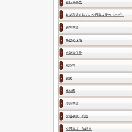
自転車事故
首都高速道路での交通事故後のリハビリ
追突事故
事故の保険
自賠責保険
慰謝料
労災
車修理
交通事故
交通事故 病院
交通事故 診断書