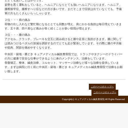
は、どうしても同じ姿勢（不良姿勢）を取り続け、そ
の結果肩や腰に疲労がたまり肩凝りや腰痛を引き起こ
す・・・
トラック、タクシー運転手の体のなやみベスト３
１位・・・腰痛
長時間の運転は、腰に負担がかかります。椎間板の圧迫や腸腰筋
どとても悪いことばかりです。
姿勢を悪く運転をしていると、ヘルニアになりとても強いヘルニ
腰椎狭窄症、腰椎すべり症などの方が多いです。まだそこまで症
軍の方もたくさんいらっしゃいます。
２位・・・肩の痛み
荷物の出し入れなど繁忙期になるととても回数が増え、肩にかか
す。五十肩、四十肩など痛みが長く続くことが多い怪我が増えま
３位・・・膝の痛み
アクセル、クラッチ、ブレーキを交互に踏み続けると膝や足首に
は踏みつけるペダルの加減を調節するのでとても足が緊張してい
や筋肉、関節を痛めやすくなります。