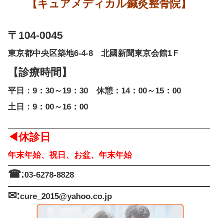
ランナー膝というスポーツ障害を起こしてしまうことが御座いま
膝というのは陸上競技をするときだけではなく、普段の生活でも
しておりますので、もし痛みが出てしまうと不便を強いられるこ
走っているときだけに痛みがあるという状態から、放っておいた
上がる際にも痛みが出てきてしまうほどに悪化してしまうという
来るだけ早めに中央区・築地・勝どきにあるキュアメディカル鍼
けるようにしてください。
また、膝の痛みはかなり悪化させてしまって変形を起こしている
すのが難しくなります。こうなってしまったら、陸上どころでは
で、この先も思い切り走れる健康な状態を保つためにも中央区・
メディカル鍼灸整骨院での陸上治療をオススメいたします。
毎日走っている方は、一日でも休みたくないという気持ちがある
治を目指すのであれば、練習を休み陸上治療に専念することが大
【キュアメディカル鍼灸