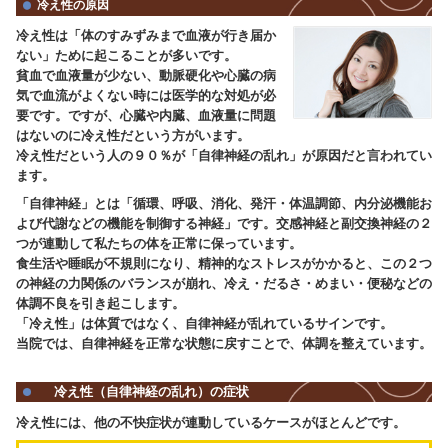
・指先・つま先が冷たくて眠れない。
・ちょっと寒い所にいただけで、体調を崩
・血行がいつも悪く、疲れやすい。
冷え性の原因
冷え性は「体のすみずみまで血液が行き届か
ない」ために起こることが多いです。
貧血で血液量が少ない、動脈硬化や心臓の病
気で血流がよくない時には医学的な対処が必
要です。ですが、心臓や内臓、血液量に問題
はないのに冷え性だという方がいます。
冷え性だという人の９０％が「自律神経の乱れ」