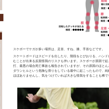
スケボーでケガが多い場所は、足首、すね、膝、手首などです。
スケートボードはスピードを出したり、階段をとびおりる、ハンド
むことが出来る反面怪我のリスクも伴います。スケボーが原因で起
打、最悪の場合死亡事故も報告されていますが、その原因のほとん
ダウンヒルという危険な滑りをしている最中に起こったもので、純
ほぼありませんし、気をつけていれば大きな怪我をすることも稀で