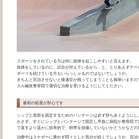
スポーツをされている方は特に捻挫を起こしやすいと言えます。
捻挫をしているのに、試合が控えているから…と、とりあえずテー
ポーツを続けている方もいらっしゃるのではないでしょうか。
きちんと完治させないと後遺症が残ってしまうことも御座いますの
カル鍼灸整骨院で適切な治療を受けるようにしてください。
最初の処置が肝心です
シップと患部を固定するためのバンテージは必ず持ち歩くようにし
かさず、すぐにシップとバンテージで固定し早急に病院か整骨院で
で直すより遥かに効率的で、靭帯を損傷していないかどうかなどの
治療中はスケボーに乗れず悶々とした気分が続くでしょうが、完治