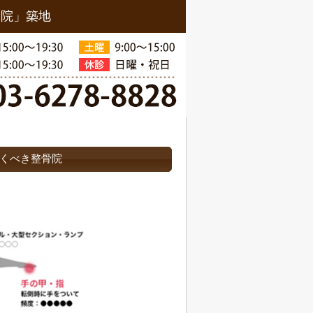
骨院」築地
くべき整骨院