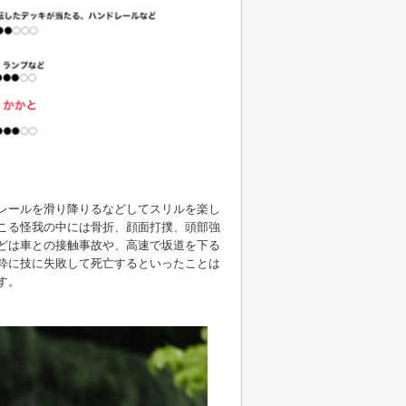
レールを滑り降りるなどしてスリルを楽し
こる怪我の中には骨折、顔面打撲、頭部強
どは車との接触事故や、高速で坂道を下る
粋に技に失敗して死亡するといったことは
す。