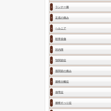
ランナー膝
足底の痛み
ヘルニア
靭帯損傷
肘内障
顎関節症
股関節の痛み
腰椎分離症
側弯症
腰椎すべり症