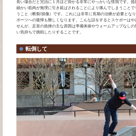
長い場合だと完治に１月ほど掛かる非常にやっかいな怪我です。捻
細かい筋肉が無理に引き延ばされることにより痛んでしまうことで
うこと（断裂/損傷）です。これには非常に長期の治療が必要とな
ポーツへの復帰も難しくなります。こんな話をするとスケボーはや
せんが、足首の捻挫の主な原因は準備体操やウォームアップなしの
い気持ちで挑戦したりすることです。
転倒して