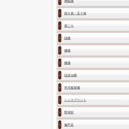
神経痛
四十肩・五十肩
肩こり
頭痛
腰痛
膝痛
往診治療
半月板損傷
シンスプリント
野球肘
偏平足