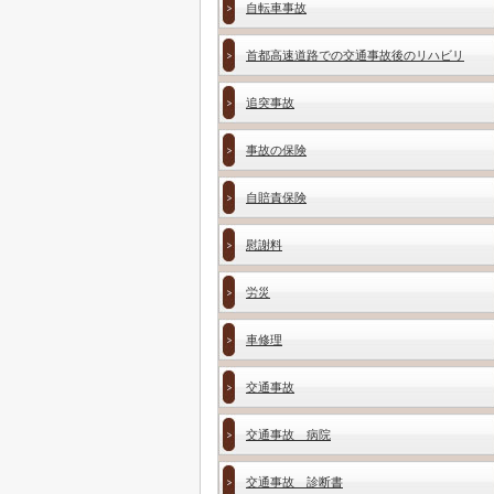
自転車事故
首都高速道路での交通事故後のリハビリ
追突事故
事故の保険
自賠責保険
慰謝料
労災
車修理
交通事故
交通事故 病院
交通事故 診断書