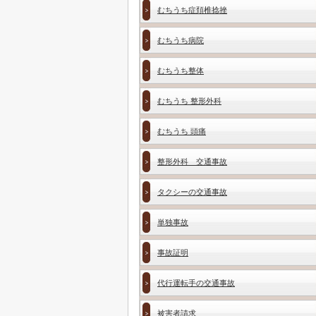
むちうち症頚椎捻挫
むちうち病院
むちうち整体
むちうち 整形外科
むちうち 頭痛
整形外科 交通事故
タクシーの交通事故
単独事故
事故証明
代行運転手の交通事故
被害者請求