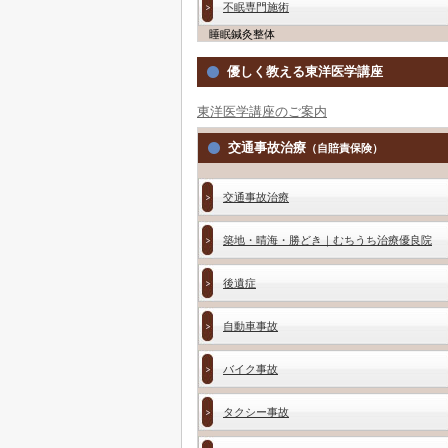
不眠専門施術
睡眠鍼灸整体
優しく教える東洋医学講座
東洋医学講座のご案内
交通事故治療
（自賠責保険）
交通事故治療
築地・晴海・勝どき｜むちうち治療優良院
後遺症
自動車事故
バイク事故
タクシー事故