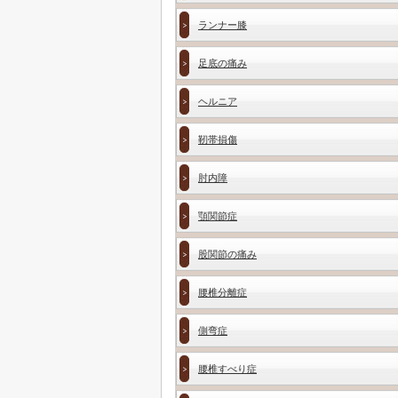
ランナー膝
足底の痛み
ヘルニア
靭帯損傷
肘内障
顎関節症
股関節の痛み
腰椎分離症
側弯症
腰椎すべり症