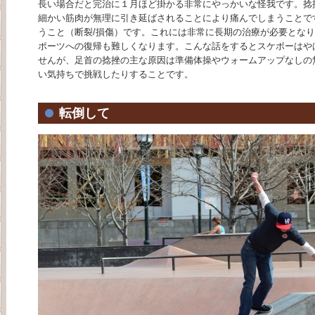
長い場合だと完治に１月ほど掛かる非常にやっかいな怪我です。捻
細かい筋肉が無理に引き延ばされることにより痛んでしまうことで
うこと（断裂/損傷）です。これには非常に長期の治療が必要とな
ポーツへの復帰も難しくなります。こんな話をするとスケボーはや
せんが、足首の捻挫の主な原因は準備体操やウォームアップなしの
い気持ちで挑戦したりすることです。
転倒して