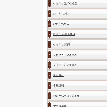
むちうち症頚椎捻挫
むちうち病院
むちうち整体
むちうち 整形外科
むちうち 頭痛
整形外科 交通事故
タクシーの交通事故
単独事故
事故証明
代行運転手の交通事故
被害者請求