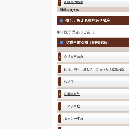
不眠専門施術
睡眠鍼灸整体
優しく教える東洋医学講座
東洋医学講座のご案内
交通事故治療
（自賠責保険）
交通事故治療
築地・晴海・勝どき｜むちうち治療優良院
後遺症
自動車事故
バイク事故
タクシー事故