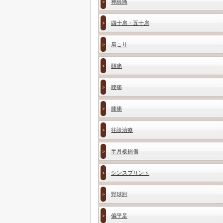
神経痛
四十肩・五十肩
肩こり
頭痛
腰痛
膝痛
往診治療
半月板損傷
シンスプリント
野球肘
偏平足