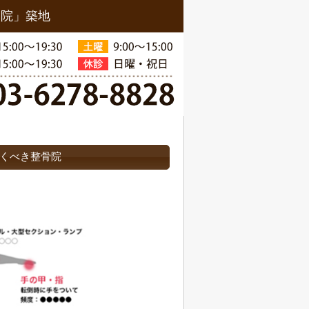
骨院」築地
くべき整骨院