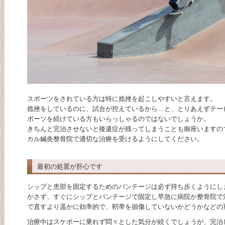
スポーツをされている方は特に捻挫を起こしやすいと言えます。
捻挫をしているのに、試合が控えているから…と、とりあえずテー
ポーツを続けている方もいらっしゃるのではないでしょうか。
きちんと完治させないと後遺症が残ってしまうことも御座いますの
カル鍼灸整骨院で適切な治療を受けるようにしてください。
最初の処置が肝心です
シップと患部を固定するためのバンテージは必ず持ち歩くようにし
かさず、すぐにシップとバンテージで固定し早急に病院か整骨院で
で直すより遥かに効率的で、靭帯を損傷していないかどうかなどの
治療中はスケボーに乗れず悶々とした気分が続くでしょうが、完治