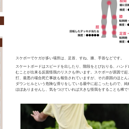
スケボーでケガが多い場所は、足首、すね、膝、手首などです。
スケートボードはスピードを出したり、階段をとびおりる、ハンド
むことが出来る反面怪我のリスクも伴います。スケボーが原因で起
打、最悪の場合死亡事故も報告されていますが、その原因のほとん
ダウンヒルという危険な滑りをしている最中に起こったもので、純
ほぼありませんし、気をつけていれば大きな怪我をすることも稀で