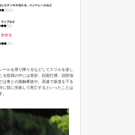
レールを滑り降りるなどしてスリルを楽し
こる怪我の中には骨折、顔面打撲、頭部強
どは車との接触事故や、高速で坂道を下る
粋に技に失敗して死亡するといったことは
す。