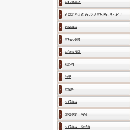
自転車事故
首都高速道路での交通事故後のリハビリ
追突事故
事故の保険
自賠責保険
慰謝料
労災
車修理
交通事故
交通事故 病院
交通事故 診断書