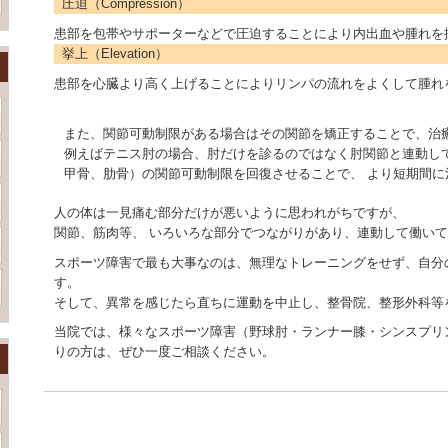
圧迫（Compression）
患部を包帯やサポーターなどで圧迫することにより内出血や腫れを
挙上（Elevation）
患部を心臓より高く上げることによりリンパの流れをよくして腫れ
また、関節可動制限がある場合はその関節を矯正することで、治
例えばテニス肘の場合、肘だけを診るのではなく肘関節と連動し
甲骨、肋骨）の関節可動制限を回復させることで、 より短期間に
人の体は一見痛む部分だけが悪いように思われがちですが、
関節、筋肉等、 いろいろな部分でつながりがあり、連動して働い
スポーツ障害で最も大事なのは、無理なトレーニングをせず、自分
す。
そして、異常を感じたら直ちに運動を中止し、整骨院、整形外科等
当院では、様々なスポーツ障害（野球肘・ランナー膝・シンスプリ
りの方は、ぜひ一度ご相談ください。