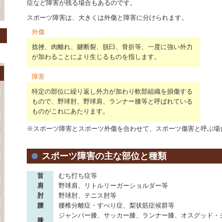
症など障害が残る場合もあるのです。
スポーツ障害は、大きくは外傷と障害に分けられます。
外傷
捻挫、肉離れ、腱断裂、脱臼、骨折等、一度に強い外力
が加わることにより生じるものを指します。
障害
特定の部位に繰り返し外力が加わり軟部組織を損傷する
もので、野球肘、野球肩、ランナー膝等と呼ばれている
ものがこれにあたります。
※スポーツ障害とスポーツ外傷を合わせて、スポーツ傷害と呼ぶ場
スポーツ障害の主な部位と種類
首
むち打ち症等
肩
野球肩、リトルリーガーショルダー等
肘
野球肘、テニス肘等
腰
腰椎分離症・すべり症、梨状筋症候群等
ジャンパー膝、サッカー膝、ランナー膝、オスグッド・
膝