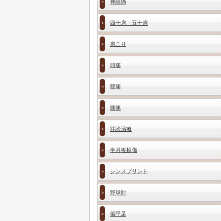
神経痛
四十肩・五十肩
肩こり
頭痛
腰痛
膝痛
往診治療
半月板損傷
シンスプリント
野球肘
偏平足