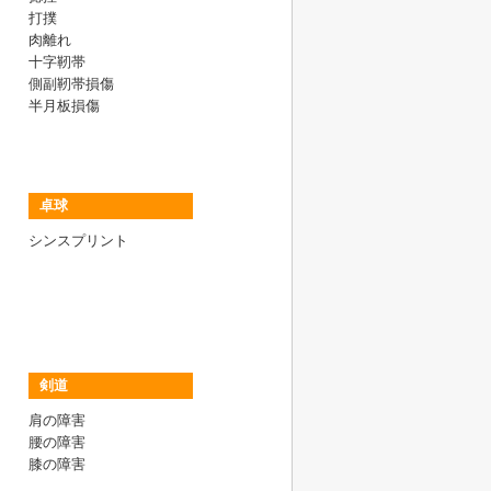
打撲
肉離れ
十字靭帯
側副靭帯損傷
半月板損傷
卓球
シンスプリント
剣道
肩の障害
腰の障害
膝の障害