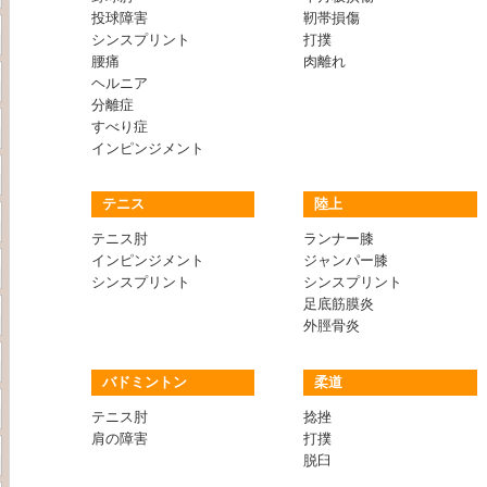
投球障害
靭帯損傷
シンスプリント
打撲
腰痛
肉離れ
ヘルニア
分離症
すべり症
インピンジメント
テニス
陸上
テニス肘
ランナー膝
インピンジメント
ジャンパー膝
シンスプリント
シンスプリント
足底筋膜炎
外脛骨炎
バドミントン
柔道
テニス肘
捻挫
肩の障害
打撲
脱臼