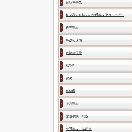
自転車事故
首都高速道路での交通事故後のリハビリ
追突事故
事故の保険
自賠責保険
慰謝料
労災
車修理
交通事故
交通事故 病院
交通事故 診断書