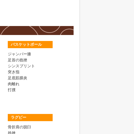
バスケットボール
ジャンパー膝
足首の捻挫
シンスプリント
突き指
足底筋膜炎
肉離れ
打撲
ラグビー
骨折肩の脱臼
捻挫