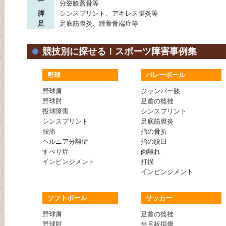
分裂膝蓋骨等
脚
シンスプリント、アキレス腱炎等
足
足底筋膜炎、踵骨骨端症等
競技別に探せる！スポーツ障害事例集
野球
バレーボール
野球肩
ジャンパー膝
野球肘
足首の捻挫
投球障害
シンスプリント
シンスプリント
足底筋膜炎
腰痛
指の骨折
ヘルニア分離症
指の脱臼
すべり症
肉離れ
インピンジメント
打撲
インピンジメント
ソフトボール
サッカー
野球肩
足首の捻挫
野球肘
半月板損傷