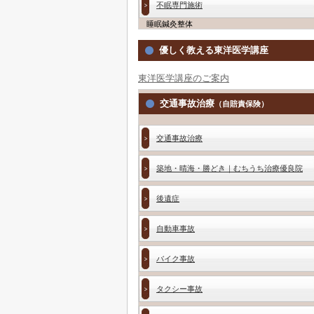
不眠専門施術
睡眠鍼灸整体
優しく教える東洋医学講座
東洋医学講座のご案内
交通事故治療
（自賠責保険）
交通事故治療
築地・晴海・勝どき｜むちうち治療優良院
後遺症
自動車事故
バイク事故
タクシー事故