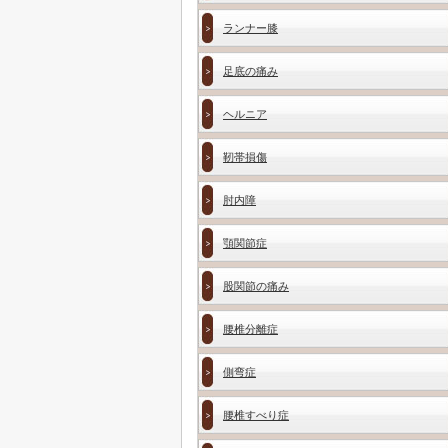
ランナー膝
足底の痛み
ヘルニア
靭帯損傷
肘内障
顎関節症
股関節の痛み
腰椎分離症
側弯症
腰椎すべり症