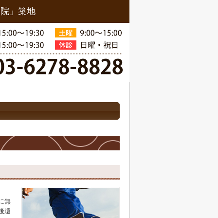
骨院」築地
に無
後遺