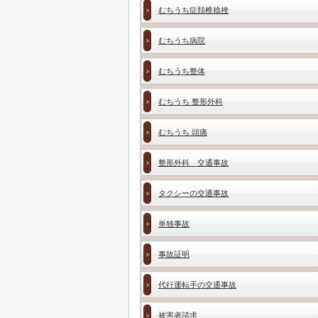
むちうち症頚椎捻挫
むちうち病院
むちうち整体
むちうち 整形外科
むちうち 頭痛
整形外科 交通事故
タクシーの交通事故
単独事故
事故証明
代行運転手の交通事故
被害者請求