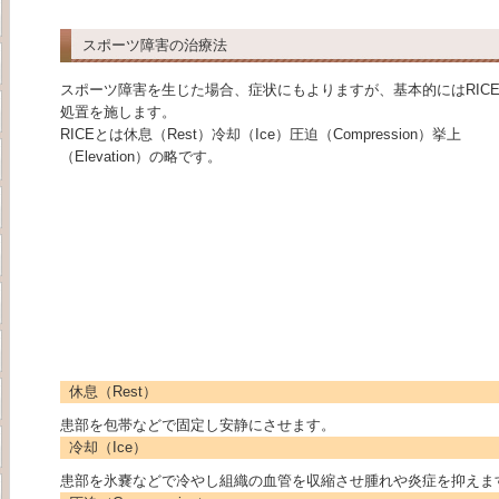
スポーツ障害の治療法
スポーツ障害を生じた場合、症状にもよりますが、基本的にはRIC
処置を施します。
RICEとは休息（Rest）冷却（Ice）圧迫（Compression）挙上
（Elevation）の略です。
休息（Rest）
患部を包帯などで固定し安静にさせます。
冷却（Ice）
患部を氷嚢などで冷やし組織の血管を収縮させ腫れや炎症を抑えま