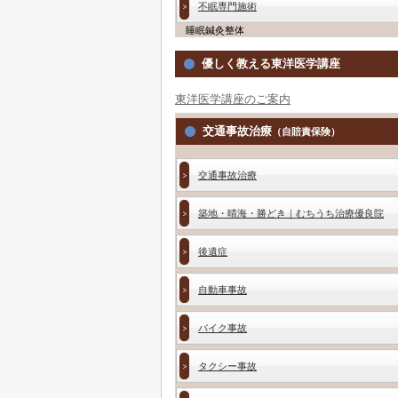
不眠専門施術
睡眠鍼灸整体
優しく教える東洋医学講座
東洋医学講座のご案内
交通事故治療
（自賠責保険）
交通事故治療
築地・晴海・勝どき｜むちうち治療優良院
後遺症
自動車事故
バイク事故
タクシー事故