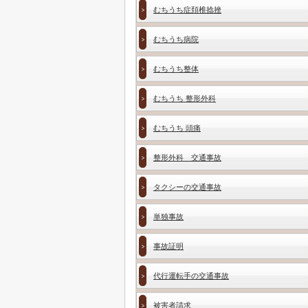
むちうち症頚椎捻挫
むちうち病院
むちうち整体
むちうち 整形外科
むちうち 頭痛
整形外科 交通事故
タクシーの交通事故
単独事故
事故証明
代行運転手の交通事故
被害者請求