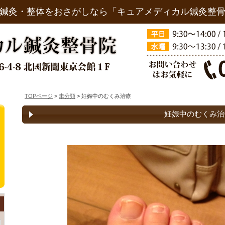
鍼灸・整体をおさがしなら「キュアメディカル鍼灸整
TOPページ
>
未分類
> 妊娠中のむくみ治療
妊娠中のむくみ治