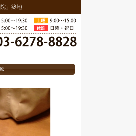
骨院」築地
療