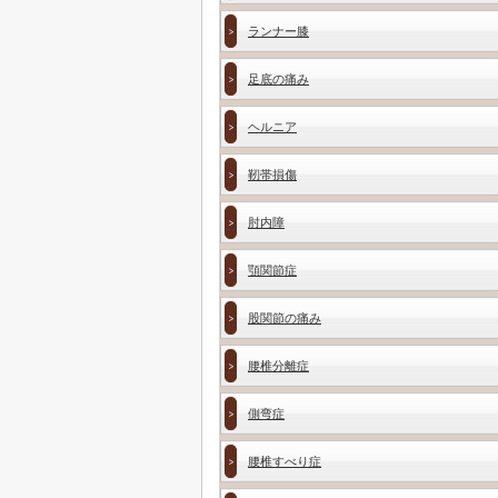
ランナー膝
足底の痛み
ヘルニア
靭帯損傷
肘内障
顎関節症
股関節の痛み
腰椎分離症
側弯症
腰椎すべり症