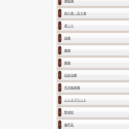
神経痛
四十肩・五十肩
肩こり
頭痛
腰痛
膝痛
往診治療
半月板損傷
シンスプリント
野球肘
偏平足