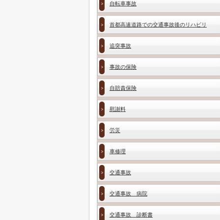
自転車事故
首都高速道路での交通事故後のリハビリ
追突事故
事故の保険
自賠責保険
慰謝料
労災
車修理
交通事故
交通事故 病院
交通事故 診断書