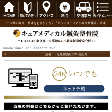
中央区の鍼灸・整体をおさがしなら「キュアメディ
TOPページ
>
未分類
> 【必見！】足底筋膜炎の早い治し方
【必見！】足底筋膜炎の早