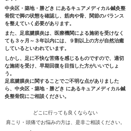
るキュアメディカル鍼灸整骨院にお越
本的な問題を解決していくことが重要
足底腱膜炎は、脚の指のつけ根から踵
織に炎症が生じた状態のことをいいま
非常に強い痛みをもたらす病気で、ス
方や年配の方に発症するケースが多く
足底腱膜炎の特徴は、踵の骨の前方内
に痛みを感じ、朝起きたときに痛みが
す。
逆に、朝よりも昼や夕方に痛みが増し