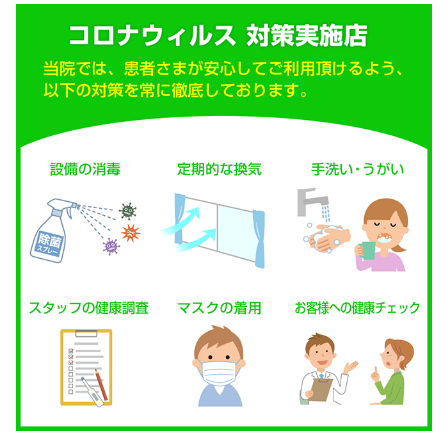
を整えていく必要があります。
また、足底腱膜炎は、医療機関による
ても３ヶ月～３年以内には、９割以上
しているといわれています。
しかし、足に不快な苦痛を感じるもの
な施術を受け、早期回復を目指した方
う。
足底腱膜炎に関することでご不明な点
ら、中央区・築地・勝どき にあるキ
灸整骨院にご相談ください。