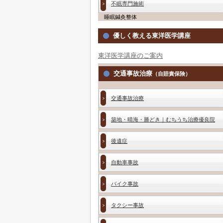
不眠専門施術
睡眠鍼灸整体
優しく教える東洋医学講座
東洋医学講座のご案内
交通事故治療
（自賠責保険）
交通事故治療
築地・晴海・勝どき｜むちうち治療優良院
後遺症
自動車事故
バイク事故
タクシー事故