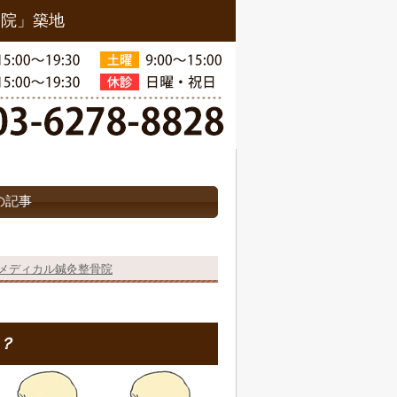
骨院」築地
の記事
ュアメディカル鍼灸整骨院
？