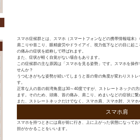
スマホ症候群とは、スマホ（スマートフォンなどの携帯情報端末）
肩こりや首こり、眼精疲労やドライアイ、視力低下などの目に起こ
の痛みの症状を総称して呼ばれます。
また、症状が軽く自覚がない場合もあります。
この症候群の主な原因は「スマホを見る姿勢」です。スマホを操作
せんか？
うつむきがちな姿勢が続いてしまうと首の骨の角度が変わりストレ
す。
正常な人の首の前湾角度は30～40度ですが、ストレートネックの方
ます。そのため、頭痛、首の痛み、肩こり、めまいなどの症状に繋
また、ストレートネックだけでなく、スマホ肩、スマホ肘、スマホ
スマホ肩
スマホを持つときには肩が前に行き、上に上がった状態になってお
担がかかることをいいます。