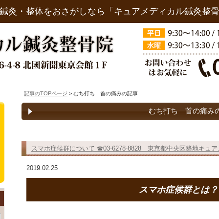
鍼灸・整体をおさがしなら「キュアメディカル鍼灸整
記事のTOPページ
> むち打ち 首の痛みの記事
むち打ち 首の痛み
スマホ症候群について ☎03-6278-8828 東京都中央区築地キ
2019.02.25
スマホ症候群とは？