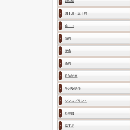
神経痛
四十肩・五十肩
肩こり
頭痛
腰痛
膝痛
往診治療
半月板損傷
シンスプリント
野球肘
偏平足