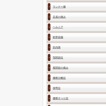
ランナー膝
足底の痛み
ヘルニア
靭帯損傷
肘内障
顎関節症
股関節の痛み
腰椎分離症
側弯症
腰椎すべり症