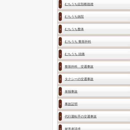
むちうち症頚椎捻挫
むちうち病院
むちうち整体
むちうち 整形外科
むちうち 頭痛
整形外科 交通事故
タクシーの交通事故
単独事故
事故証明
代行運転手の交通事故
被害者請求