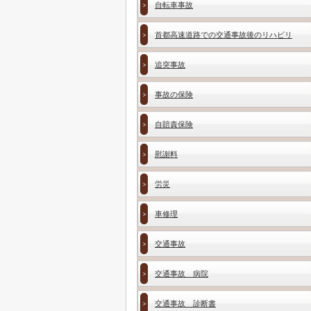
自転車事故
首都高速道路での交通事故後のリハビリ
追突事故
事故の保険
自賠責保険
慰謝料
労災
車修理
交通事故
交通事故 病院
交通事故 診断書