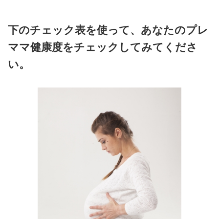
朝ヨガ
ヨガのポーズは自然な体の動きの構造
い、あるいは怪我をしやすいような形
誰にでも楽しんで頂けるように、体の
知識を蓄えて、ケガのない安全なヨガ