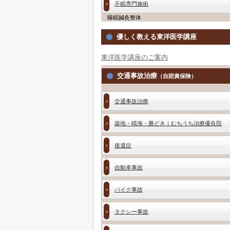
不眠専門施術
睡眠鍼灸整体
優しく教える東洋医学講座
東洋医学講座のご案内
交通事故治療
（自賠責保険）
交通事故治療
築地・晴海・勝どき｜むちうち治療優良院
後遺症
自動車事故
バイク事故
タクシー事故