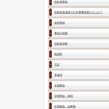
自転車事故
首都高速道路での交通事故後のリハビリ
追突事故
事故の保険
自賠責保険
慰謝料
労災
車修理
交通事故
交通事故 病院
交通事故 診断書