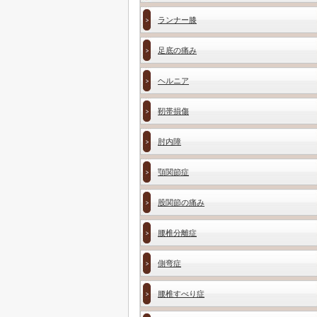
ランナー膝
足底の痛み
ヘルニア
靭帯損傷
肘内障
顎関節症
股関節の痛み
腰椎分離症
側弯症
腰椎すべり症