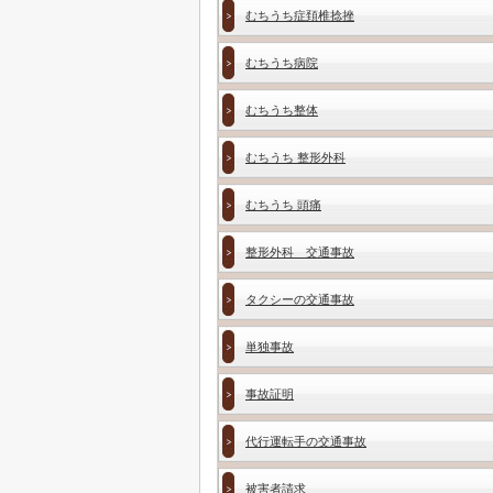
むちうち症頚椎捻挫
むちうち病院
むちうち整体
むちうち 整形外科
むちうち 頭痛
整形外科 交通事故
タクシーの交通事故
単独事故
事故証明
代行運転手の交通事故
被害者請求