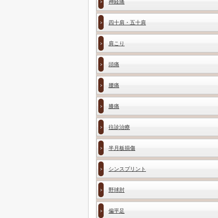
神経痛
四十肩・五十肩
肩こり
頭痛
腰痛
膝痛
往診治療
半月板損傷
シンスプリント
野球肘
偏平足