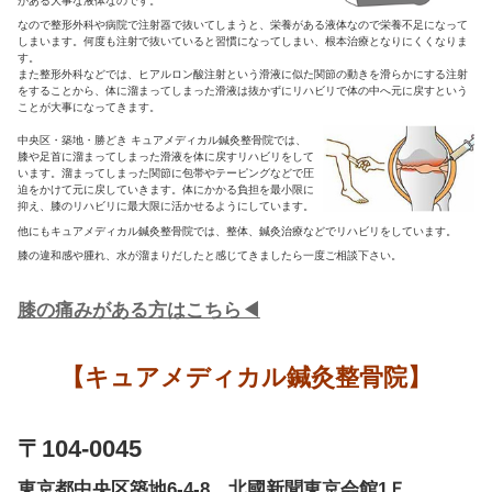
膝に水が溜まったときに受けるキュアメディカル鍼灸整骨院
運動や膝を怪我をしたときに膝に水が溜まることがありま
す。関節が曲がらなくなってしまったり、痛みが出てきたり
と生活に支障がでてきます。
しかし溜まった水は、滑液という関節の滑りをよくする栄養
がある大事な液体なのです。
なので整形外科や病院で注射器で抜いてしまうと、栄養がある液
しまいます。何度も注射で抜いていると習慣になってしまい、根
す。
また整形外科などでは、ヒアルロン酸注射という滑液に似た関節
をすることから、体に溜まってしまった滑液は抜かずにリハビリ
ことが大事になってきます。
中央区・築地・勝どき キュアメディカル鍼灸整骨院では、
膝や足首に溜まってしまった滑液を体に戻すリハビリをして
います。溜まってしまった関節に包帯やテーピングなどで圧