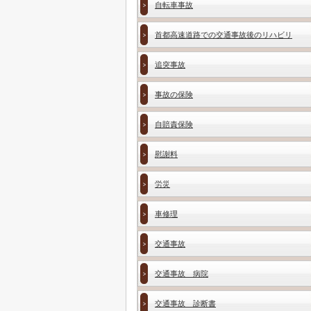
自転車事故
首都高速道路での交通事故後のリハビリ
追突事故
事故の保険
自賠責保険
慰謝料
労災
車修理
交通事故
交通事故 病院
交通事故 診断書