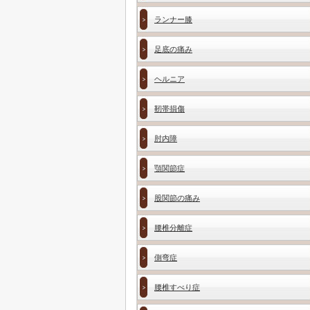
ランナー膝
足底の痛み
ヘルニア
靭帯損傷
肘内障
顎関節症
股関節の痛み
腰椎分離症
側弯症
腰椎すべり症