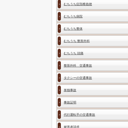
むちうち症頚椎捻挫
むちうち病院
むちうち整体
むちうち 整形外科
むちうち 頭痛
整形外科 交通事故
タクシーの交通事故
単独事故
事故証明
代行運転手の交通事故
被害者請求