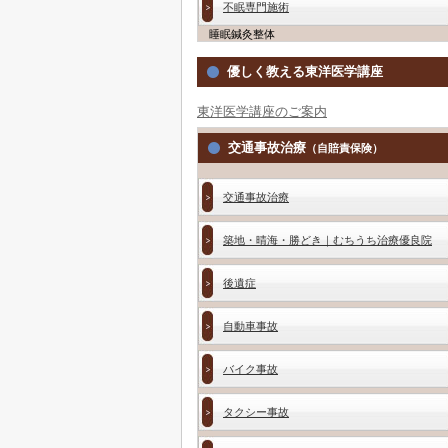
不眠専門施術
睡眠鍼灸整体
優しく教える東洋医学講座
東洋医学講座のご案内
交通事故治療
（自賠責保険）
交通事故治療
築地・晴海・勝どき｜むちうち治療優良院
後遺症
自動車事故
バイク事故
タクシー事故