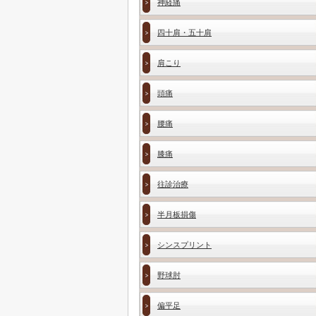
神経痛
四十肩・五十肩
肩こり
頭痛
腰痛
膝痛
往診治療
半月板損傷
シンスプリント
野球肘
偏平足