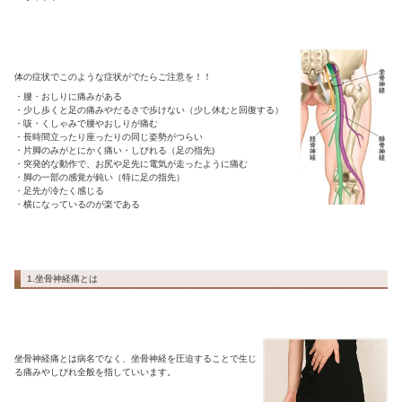
坐骨神経痛でお悩みではありませんか？
英語で訳すと
Sciatica
になります。
体の症状でこのような症状がでたらご注意を！！
・腰・おしりに痛みがある
・少し歩くと足の痛みやだるさで歩けない（少し休むと回復する
・咳・くしゃみで腰やおしりが痛む
・長時間立ったり座ったりの同じ姿勢がつらい
・片脚のみがとにかく痛い・しびれる（足の指先)