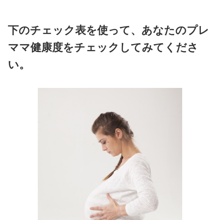
朝ヨガ
ヨガのポーズは自然な体の動きの構造
い、あるいは怪我をしやすいような形
誰にでも楽しんで頂けるように、体の
知識を蓄えて、ケガのない安全なヨガ