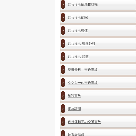
むちうち症頚椎捻挫
むちうち病院
むちうち整体
むちうち 整形外科
むちうち 頭痛
整形外科 交通事故
タクシーの交通事故
単独事故
事故証明
代行運転手の交通事故
被害者請求