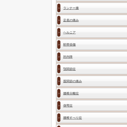
ランナー膝
足底の痛み
ヘルニア
靭帯損傷
肘内障
顎関節症
股関節の痛み
腰椎分離症
側弯症
腰椎すべり症