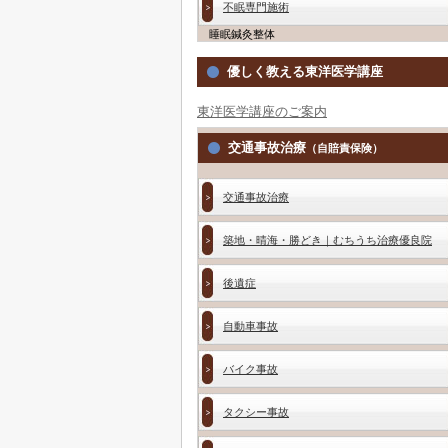
不眠専門施術
睡眠鍼灸整体
優しく教える東洋医学講座
東洋医学講座のご案内
交通事故治療
（自賠責保険）
交通事故治療
築地・晴海・勝どき｜むちうち治療優良院
後遺症
自動車事故
バイク事故
タクシー事故