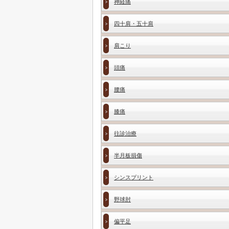
神経痛
四十肩・五十肩
肩こり
頭痛
腰痛
膝痛
往診治療
半月板損傷
シンスプリント
野球肘
偏平足