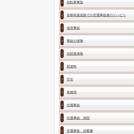
自転車事故
首都高速道路での交通事故後のリハビリ
追突事故
事故の保険
自賠責保険
慰謝料
労災
車修理
交通事故
交通事故 病院
交通事故 診断書