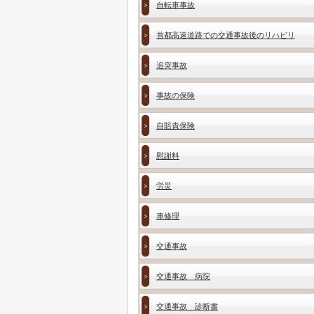
自転車事故
首都高速道路での交通事故後のリハビリ
追突事故
事故の保険
自賠責保険
慰謝料
労災
車修理
交通事故
交通事故 病院
交通事故 診断書