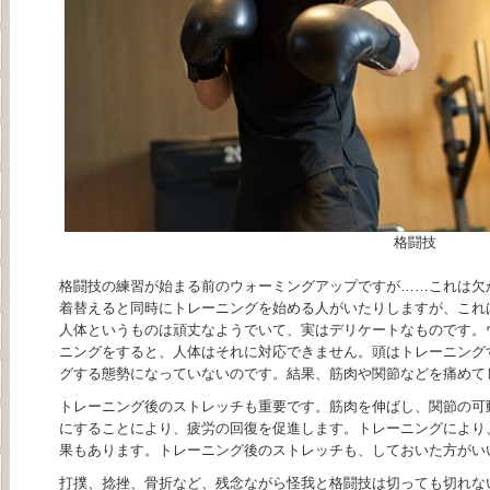
格闘技
格闘技の練習が始まる前のウォーミングアップですが……これは欠
着替えると同時にトレーニングを始める人がいたりしますが、これ
人体というものは頑丈なようでいて、実はデリケートなものです。
ニングをすると、人体はそれに対応できません。頭はトレーニング
グする態勢になっていないのです。結果、筋肉や関節などを痛めて
トレーニング後のストレッチも重要です。筋肉を伸ばし、関節の可
にすることにより、疲労の回復を促進します。トレーニングにより
果もあります。トレーニング後のストレッチも、しておいた方がい
打撲、捻挫、骨折など、残念ながら怪我と格闘技は切っても切れな