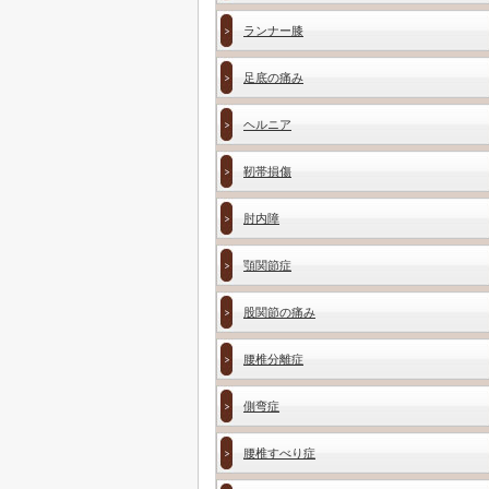
ランナー膝
足底の痛み
ヘルニア
靭帯損傷
肘内障
顎関節症
股関節の痛み
腰椎分離症
側弯症
腰椎すべり症