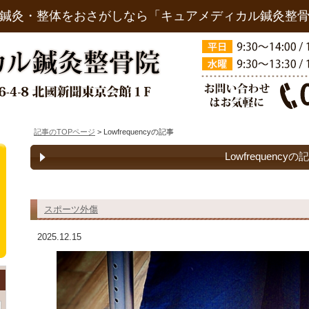
鍼灸・整体をおさがしなら「キュアメディカル鍼灸整
記事のTOPページ
> Lowfrequencyの記事
Lowfrequencyの
スポーツ外傷
2025.12.15