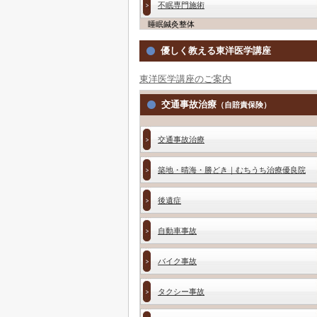
不眠専門施術
睡眠鍼灸整体
優しく教える東洋医学講座
東洋医学講座のご案内
交通事故治療
（自賠責保険）
交通事故治療
築地・晴海・勝どき｜むちうち治療優良院
後遺症
自動車事故
バイク事故
タクシー事故