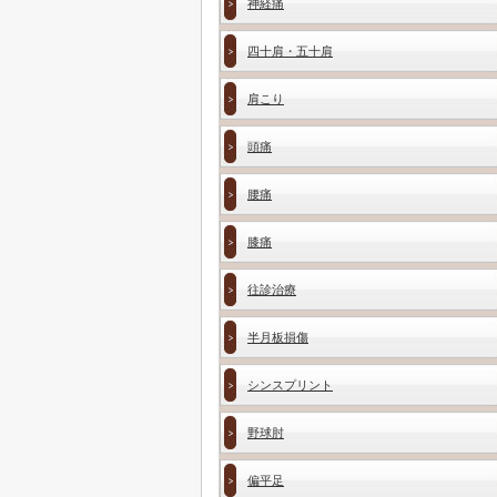
神経痛
四十肩・五十肩
肩こり
頭痛
腰痛
膝痛
往診治療
半月板損傷
シンスプリント
野球肘
偏平足