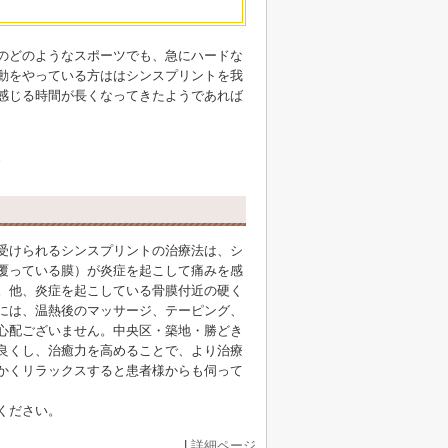
のどのようなスポーツでも、急にハードな
動をやっている方ははシンスプリントを我
感じる時間が長くなってきたようであれば
。
受けられるシンスプリントの治療法は、シ
覆っている膜）が炎症を起こして痛みを感
。他、炎症を起こしている骨膜付近の硬く
には、温熱後のマッサージ、テーピング、
心配ございません。中央区・築地・勝どき
良くし、治癒力を高めることで、より治療
かくリラックスすると患者様からも伺って
ください。
|
詳細ページ