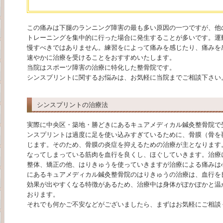
この痛みは下腿のランニング障害の最も多い原因の一つですが、他
トレーニングを集中的に行った場合に発生することが多いです。運
慢すべきではありません。練習をによって痛みを感じたり、痛みを
速やかに治療を受けることをおすすめいたします。
当院はスポーツ障害の治療に特化した整骨院です。
シンスプリントに関するお悩みは、お気軽に当院までご相談下さい
シンスプリントの治療法
実際に中央区・築地・勝どきにあるキュアメディカル鍼灸整骨院で
ンスプリントは過度に足を使い込みすぎているために、骨膜（骨を
じます。そのため、骨膜の炎症を抑えるための治療が主となります
なってしまっている筋肉を血行を良くし、ほぐしていきます。治療
整体、矯正の他、はりきゅうを使っていきますが治療による痛みは
にあるキュアメディカル鍼灸整骨院のはりきゅうの治療は、血行を
効果が出やすくなる特徴があるため、治療中は身体がぽかぽかと温
おります。
それでも何かご不安などがございましたら、まずはお気軽にご相談