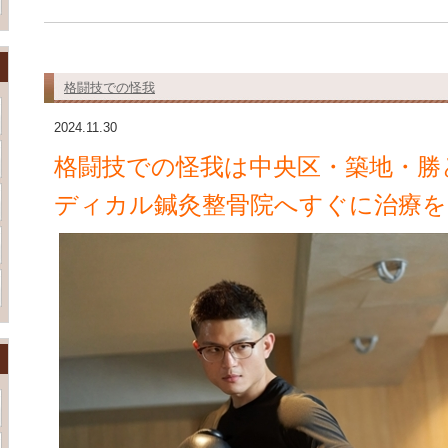
格闘技での怪我
2024.11.30
格闘技での怪我は中央区・築地・勝
ディカル鍼灸整骨院へすぐに治療を