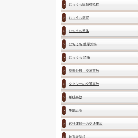
むちうち症頚椎捻挫
むちうち病院
むちうち整体
むちうち 整形外科
むちうち 頭痛
整形外科 交通事故
タクシーの交通事故
単独事故
事故証明
代行運転手の交通事故
被害者請求