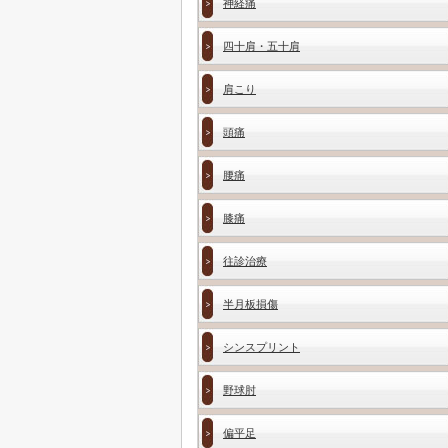
神経痛
四十肩・五十肩
肩こり
頭痛
腰痛
膝痛
往診治療
半月板損傷
シンスプリント
野球肘
偏平足