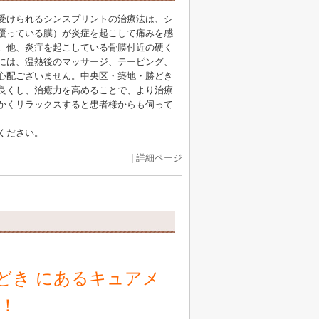
受けられるシンスプリントの治療法は、シ
覆っている膜）が炎症を起こして痛みを感
。他、炎症を起こしている骨膜付近の硬く
には、温熱後のマッサージ、テーピング、
心配ございません。中央区・築地・勝どき
良くし、治癒力を高めることで、より治療
かくリラックスすると患者様からも伺って
ください。
|
詳細ページ
どき にあるキュアメ
！