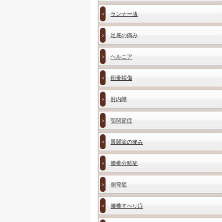
ランナー膝
足底の痛み
ヘルニア
靭帯損傷
肘内障
顎関節症
股関節の痛み
腰椎分離症
側弯症
腰椎すべり症