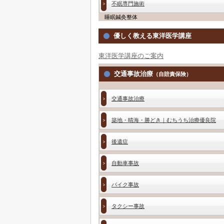
不眠専門施術
睡眠鍼灸整体
優しく教える東洋医学講座
東洋医学講座のご案内
交通事故治療
（自賠責保険）
交通事故治療
築地・晴海・勝どき｜むちうち治療優良院
後遺症
自動車事故
バイク事故
タクシー事故