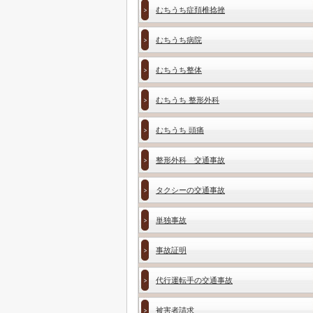
むちうち症頚椎捻挫
むちうち病院
むちうち整体
むちうち 整形外科
むちうち 頭痛
整形外科 交通事故
タクシーの交通事故
単独事故
事故証明
代行運転手の交通事故
被害者請求