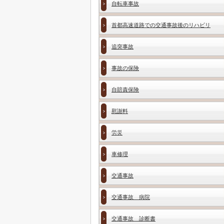
自転車事故
首都高速道路での交通事故後のリハビリ
追突事故
事故の保険
自賠責保険
慰謝料
労災
車修理
交通事故
交通事故 病院
交通事故 診断書