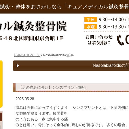
鍼灸・整体をおさがしなら「キュアメディカル鍼灸整
記事のTOPページ
> Nasolabialfoldsの記事
Nasolabialfolds
【足の痛みに強い】シンスプリント施術
2025.05.28
痛みは脛骨に沿ってうずくよう
シンスプリントとは、下腿内側に
な鈍痛で始まります。疲労骨折
のようにある一点に集中する痛
みとは違い、骨にそって全体的に痛むのが特徴です。 多くの場合