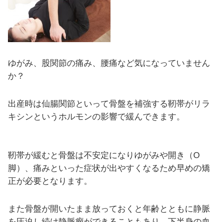
産後骨盤矯正 築地 整骨院
ゆがみ、股関節の痛み、腰痛など気に
か？